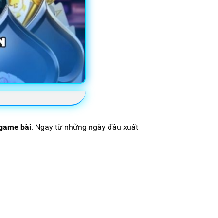
 game bài
. Ngay từ những ngày đầu xuất