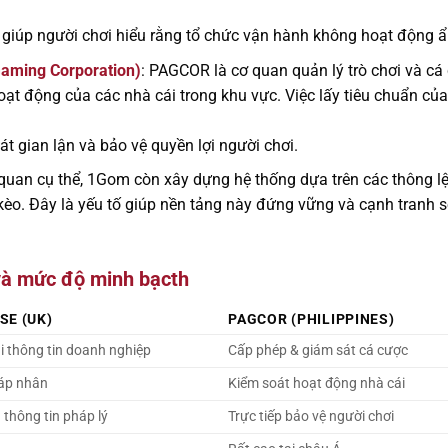
, giúp người chơi hiểu rằng tổ chức vận hành không hoạt động ẩ
aming Corporation)
: PAGCOR là cơ quan quản lý trò chơi và cá 
 hoạt động của các nhà cái trong khu vực. Việc lấy tiêu chuẩn
oát gian lận và bảo vệ quyền lợi người chơi.
 quan cụ thể, 1Gom còn xây dựng hệ thống dựa trên các thông lệ
 kèo. Đây là yếu tố giúp nền tảng này đứng vững và cạnh tranh
 và mức độ minh bạcth
SE (UK)
PAGCOR (PHILIPPINES)
i thông tin doanh nghiệp
Cấp phép & giám sát cá cược
háp nhân
Kiểm soát hoạt động nhà cái
 thông tin pháp lý
Trực tiếp bảo vệ người chơi