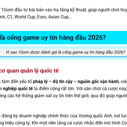
 1Gom đầu tư bài bản vào hạ tầng kỹ thuật, giúp người chơi tr
nh, C1, World Cup, Euro, Asian Cup…
là cổng game uy tín hàng đầu 2026?
Vì sao 1Gom được đánh giá là cổng game uy tín hàng đầu 2026?
cơ quan quản lý quốc tế
n tâm đến yếu tố
pháp lý – độ tin cậy – nguồn gốc vận hành
, vi
h nghiệp quốc tế
là điểm cộng rất lớn. Với sân chơi cá cược này
g các hệ thống giám sát uy tín trên thế giới, qua đó giúp ngư
n đăng ký doanh nghiệp chính thức của Vương quốc Anh, nơi lưu 
ng triệu công ty. Khi một nền tảng cá cược nhắc đến mô hình C