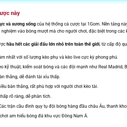
cược này
lực và xương sống
của hệ thống cá cược tại 1Gom. Nền tảng này 
ải nghiệm vào bóng mượt mà cho người chơi, đặc biệt trong các
cược
hầu hết các giải đấu lớn nhỏ trên toàn thế giới
, từ cấp độ q
âm nhất với số lượng kèo phụ và kèo live cực kỳ phong phú.
kèo kỹ thuật, kiểm soát bóng và các đội mạnh như Real Madrid, 
bàn thắng, dễ đánh tài xỉu thấp.
hiều bàn thắng, rất phù hợp với người chơi kèo tài.
hấp rõ ràng, dễ phân tích.
 Các trận cầu đinh quy tụ đội bóng hàng đầu châu Âu, thanh kho
i chơi am hiểu bóng đá khu vực Đông Nam Á.