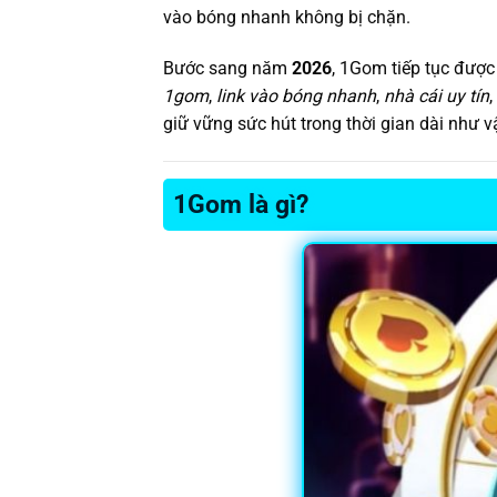
vào bóng nhanh không bị chặn.
Bước sang năm
2026
, 1Gom tiếp tục đượ
1gom
,
link vào bóng nhanh
,
nhà cái uy tín
giữ vững sức hút trong thời gian dài như vậ
1Gom là gì?