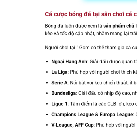
Cá cược bóng đá tại sân chơi cá 
Bóng đá luôn được xem là
sản phẩm chủ 
kèo và tốc độ cập nhật, nhằm mang lại tr
Người chơi tại 1Gom có thể tham gia cá 
Ngoại Hạng Anh
: Giải đấu được quan t
La Liga
: Phù hợp với người chơi thích 
Serie A
: Nổi bật với kèo chiến thuật, ít 
Bundesliga
: Giải đấu có nhịp độ cao, n
Ligue 1
: Tâm điểm là các CLB lớn, kèo c
Champions League & Europa League
:
V-League, AFF Cup
: Phù hợp với ngườ