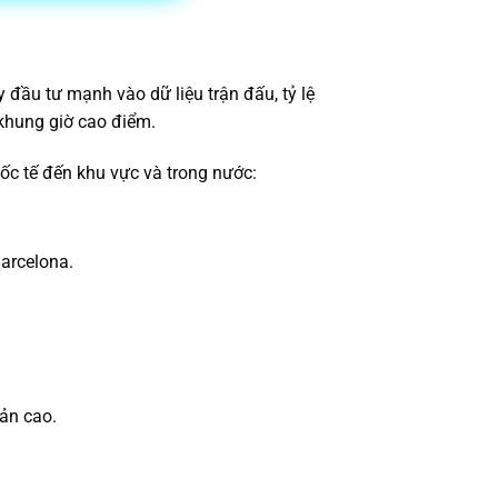
đầu tư mạnh vào dữ liệu trận đấu, tỷ lệ
 khung giờ cao điểm.
uốc tế đến khu vực và trong nước:
Barcelona.
ản cao.