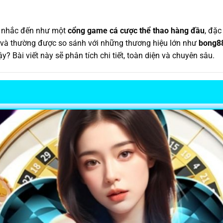
c nhắc đến như một
cổng game cá cược thể thao hàng đầu
, đặc
, và thường được so sánh với những thương hiệu lớn như
bong8
y? Bài viết này sẽ phân tích chi tiết, toàn diện và chuyên sâu.