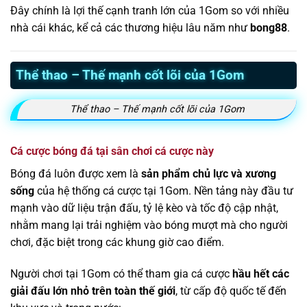
Đây chính là lợi thế cạnh tranh lớn của 1Gom so với nhiều
nhà cái khác, kể cả các thương hiệu lâu năm như
bong88
.
Thể thao – Thế mạnh cốt lõi của 1Gom
Thể thao – Thế mạnh cốt lõi của 1Gom
Cá cược bóng đá tại sân chơi cá cược này
Bóng đá luôn được xem là
sản phẩm chủ lực và xương
sống
của hệ thống cá cược tại 1Gom. Nền tảng này đầu tư
mạnh vào dữ liệu trận đấu, tỷ lệ kèo và tốc độ cập nhật,
nhằm mang lại trải nghiệm vào bóng mượt mà cho người
chơi, đặc biệt trong các khung giờ cao điểm.
Người chơi tại 1Gom có thể tham gia cá cược
hầu hết các
giải đấu lớn nhỏ trên toàn thế giới
, từ cấp độ quốc tế đến