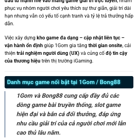
đầu tư mạnh mẽ vào mảng game giải trí trực tuyến
, nhằm
phục vụ nhóm người chơi yêu thích sự thư giãn, giải trí dài
hạn nhưng vẫn có yếu tố cạnh tranh và tỷ lệ trả thưởng hấp
dẫn.
Việc xây dựng
kho game đa dạng – cập nhật liên tục –
vận hành ổn định
giúp 1Gom gia tăng
thời gian onsite
, cải
thiện
trải nghiệm người dùng (UX)
và củng cố
độ tin cậy
của thương hiệu
trên thị trường iGaming.
Danh mục game nổi bật tại 1Gom / Bong88
1Gom và Bong88 cung cấp đầy đủ các
dòng game bài truyền thống, slot game
hiện đại và bắn cá đổi thưởng, đáp ứng
nhu cầu giải trí của cả người chơi mới lẫn
cao thủ lâu năm.