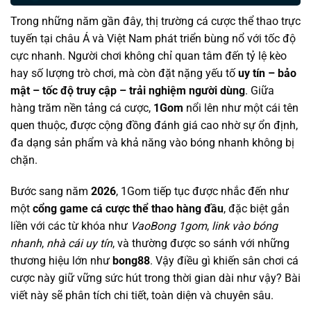
Trong những năm gần đây, thị trường cá cược thể thao trực
tuyến tại châu Á và Việt Nam phát triển bùng nổ với tốc độ
cực nhanh. Người chơi không chỉ quan tâm đến tỷ lệ kèo
hay số lượng trò chơi, mà còn đặt nặng yếu tố
uy tín – bảo
mật – tốc độ truy cập – trải nghiệm người dùng
. Giữa
hàng trăm nền tảng cá cược,
1Gom
nổi lên như một cái tên
quen thuộc, được cộng đồng đánh giá cao nhờ sự ổn định,
đa dạng sản phẩm và khả năng vào bóng nhanh không bị
chặn.
Bước sang năm
2026
, 1Gom tiếp tục được nhắc đến như
một
cổng game cá cược thể thao hàng đầu
, đặc biệt gắn
liền với các từ khóa như
VaoBong 1gom
,
link vào bóng
nhanh
,
nhà cái uy tín
, và thường được so sánh với những
thương hiệu lớn như
bong88
. Vậy điều gì khiến sân chơi cá
cược này giữ vững sức hút trong thời gian dài như vậy? Bài
viết này sẽ phân tích chi tiết, toàn diện và chuyên sâu.