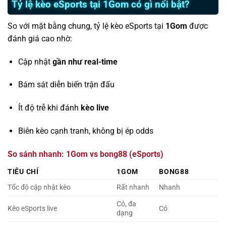
Tỷ lệ kèo eSports tại 1Gom có gì nổi bật?
So với mặt bằng chung, tỷ lệ kèo eSports tại
1Gom
được
đánh giá cao nhờ:
Cập nhật
gần như real-time
Bám sát diễn biến trận đấu
Ít độ trễ khi đánh
kèo live
Biên kèo cạnh tranh, không bị ép odds
So sánh nhanh: 1Gom vs bong88 (eSports)
TIÊU CHÍ
1GOM
BONG88
Tốc độ cập nhật kèo
Rất nhanh
Nhanh
Có, đa
Kèo eSports live
Có
dạng