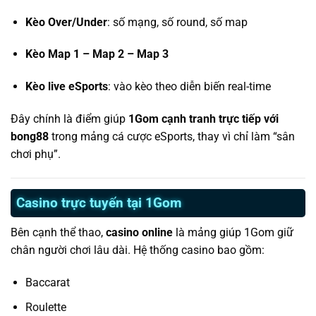
Kèo Over/Under
: số mạng, số round, số map
Kèo Map 1 – Map 2 – Map 3
Kèo live eSports
: vào kèo theo diễn biến real-time
Đây chính là điểm giúp
1Gom cạnh tranh trực tiếp với
bong88
trong mảng cá cược eSports, thay vì chỉ làm “sân
chơi phụ”.
Casino trực tuyến tại 1Gom
Bên cạnh thể thao,
casino online
là mảng giúp 1Gom giữ
chân người chơi lâu dài. Hệ thống casino bao gồm:
Baccarat
Roulette