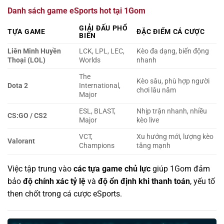
Danh sách game eSports hot tại 1Gom
GIẢI ĐẤU PHỔ
TỰA GAME
ĐẶC ĐIỂM CÁ CƯỢC
BIẾN
Liên Minh Huyền
LCK, LPL, LEC,
Kèo đa dạng, biến động
Thoại (LOL)
Worlds
nhanh
The
Kèo sâu, phù hợp người
Dota 2
International,
chơi lâu năm
Major
ESL, BLAST,
Nhịp trận nhanh, nhiều
CS:GO / CS2
Major
kèo live
VCT,
Xu hướng mới, lượng kèo
Valorant
Champions
tăng mạnh
Việc tập trung vào
các tựa game chủ lực
giúp 1Gom đảm
bảo
độ chính xác tỷ lệ
và
độ ổn định khi thanh toán
, yếu tố
then chốt trong cá cược eSports.