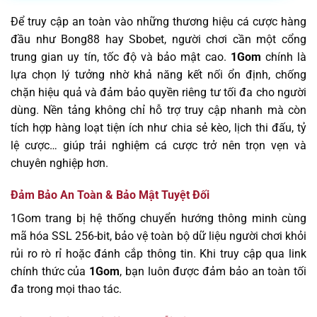
Để truy cập an toàn vào những thương hiệu cá cược hàng
đầu như Bong88 hay Sbobet, người chơi cần một cổng
trung gian uy tín, tốc độ và bảo mật cao.
1Gom
chính là
lựa chọn lý tưởng nhờ khả năng kết nối ổn định, chống
chặn hiệu quả và đảm bảo quyền riêng tư tối đa cho người
dùng. Nền tảng không chỉ hỗ trợ truy cập nhanh mà còn
tích hợp hàng loạt tiện ích như chia sẻ kèo, lịch thi đấu, tỷ
lệ cược… giúp trải nghiệm cá cược trở nên trọn vẹn và
chuyên nghiệp hơn.
Đảm Bảo An Toàn & Bảo Mật Tuyệt Đối
1Gom trang bị hệ thống chuyển hướng thông minh cùng
mã hóa SSL 256-bit, bảo vệ toàn bộ dữ liệu người chơi khỏi
rủi ro rò rỉ hoặc đánh cắp thông tin. Khi truy cập qua link
chính thức của
1Gom
, bạn luôn được đảm bảo an toàn tối
đa trong mọi thao tác.