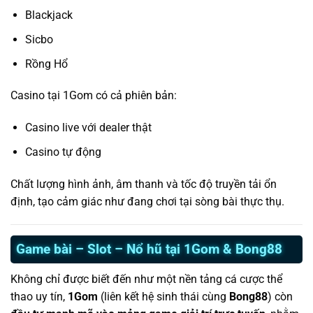
Blackjack
Sicbo
Rồng Hổ
Casino tại 1Gom có cả phiên bản:
Casino live với dealer thật
Casino tự động
Chất lượng hình ảnh, âm thanh và tốc độ truyền tải ổn
định, tạo cảm giác như đang chơi tại sòng bài thực thụ.
Game bài – Slot – Nổ hũ tại 1Gom & Bong88
Không chỉ được biết đến như một nền tảng cá cược thể
thao uy tín,
1Gom
(liên kết hệ sinh thái cùng
Bong88
) còn