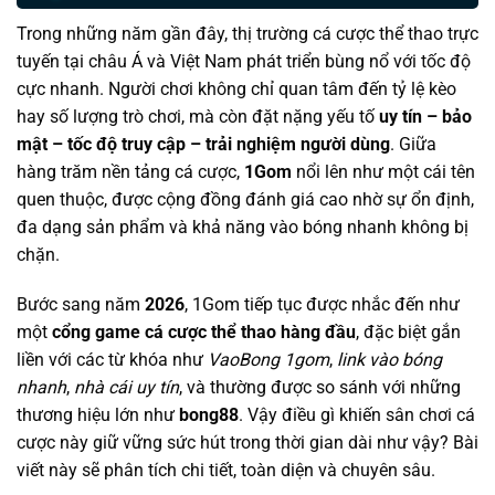
Trong những năm gần đây, thị trường cá cược thể thao trực
tuyến tại châu Á và Việt Nam phát triển bùng nổ với tốc độ
cực nhanh. Người chơi không chỉ quan tâm đến tỷ lệ kèo
hay số lượng trò chơi, mà còn đặt nặng yếu tố
uy tín – bảo
mật – tốc độ truy cập – trải nghiệm người dùng
. Giữa
hàng trăm nền tảng cá cược,
1Gom
nổi lên như một cái tên
quen thuộc, được cộng đồng đánh giá cao nhờ sự ổn định,
đa dạng sản phẩm và khả năng vào bóng nhanh không bị
chặn.
Bước sang năm
2026
, 1Gom tiếp tục được nhắc đến như
một
cổng game cá cược thể thao hàng đầu
, đặc biệt gắn
liền với các từ khóa như
VaoBong 1gom
,
link vào bóng
nhanh
,
nhà cái uy tín
, và thường được so sánh với những
thương hiệu lớn như
bong88
. Vậy điều gì khiến sân chơi cá
cược này giữ vững sức hút trong thời gian dài như vậy? Bài
viết này sẽ phân tích chi tiết, toàn diện và chuyên sâu.