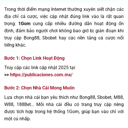
Trong thời điểm mạng Internet thường xuyên siết chặn các
địa chỉ cá cược, việc cập nhật đúng link vào là rất quan
trọng.
1Gom
cung cấp nhiều đường dẫn hoạt động ổn
định, đảm bảo người chơi không bao giờ bị gián đoạn khi
truy cập Bong88, Sbobet hay các nền tảng cá cược nổi
tiếng khác.
Bước 1: Chọn Link Hoạt Động
Truy cập các link cập nhật 2025 tại:
>>
https://publicaciones.com.mx/
Bước 2: Chọn Nhà Cái Mong Muốn
Lựa chọn nhà cái bạn yêu thích như Bong88, Sbobet, M88,
W88, 188Bet… Mỗi nhà cái đều có trang truy cập riêng
được tích hợp trong hệ thống 1Gom, giúp bạn vào chỉ với
một cú nhấp.