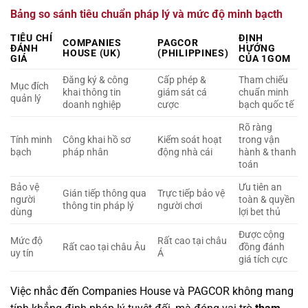
Bảng so sánh tiêu chuẩn pháp lý và mức độ minh bạcth
TIÊU CHÍ
ĐỊNH
COMPANIES
PAGCOR
ĐÁNH
HƯỚNG
HOUSE (UK)
(PHILIPPINES)
GIÁ
CỦA 1GOM
Đăng ký & công
Cấp phép &
Tham chiếu
Mục đích
khai thông tin
giám sát cá
chuẩn minh
quản lý
doanh nghiệp
cược
bạch quốc tế
Rõ ràng
Tính minh
Công khai hồ sơ
Kiểm soát hoạt
trong vận
bạch
pháp nhân
động nhà cái
hành & thanh
toán
Bảo vệ
Ưu tiên an
Gián tiếp thông qua
Trực tiếp bảo vệ
người
toàn & quyền
thông tin pháp lý
người chơi
dùng
lợi bet thủ
Được cộng
Mức độ
Rất cao tại châu
Rất cao tại châu Âu
đồng đánh
uy tín
Á
giá tích cực
Việc nhắc đến Companies House và PAGCOR không mang