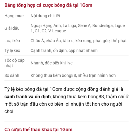
Bảng tổng hợp cá cược bóng đá tại 1Gom
Hạng mục
Nội dung chi tiết
Ngoại Hạng Anh, La Liga, Serie A, Bundesliga, Ligue
Giải đấu
1, C1, C2, V-League
Loại kèo
Châu Á, châu Âu, tài xỉu, kèo rung, phạt góc, thẻ phạt
Tỷ lệ kèo
Cạnh tranh, ổn định, cập nhật nhanh
Tốc độ cập
Nhanh, đặc biệt khi live
nhật
So sánh
Không thua kém bong88, nhiều trận nhỉnh hơn
Tỷ lệ kèo bóng đá tại 1Gom được cộng đồng đánh giá là
cạnh tranh và ổn định
, không thua kém bong88, thậm chí ở
một số trận đấu còn có biên lợi nhuận tốt hơn cho người
chơi.
Cá cược thể thao khác tại 1Gom