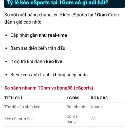
Tỷ lệ kèo eSports tại 1Gom có gì nổi bật?
So với mặt bằng chung, tỷ lệ kèo eSports tại
1Gom
được
đánh giá cao nhờ:
Cập nhật
gần như real-time
Bám sát diễn biến trận đấu
Ít độ trễ khi đánh
kèo live
Biên kèo cạnh tranh, không bị ép odds
So sánh nhanh: 1Gom vs bong88 (eSports)
TIÊU CHÍ
1GOM
BONG88
Tốc độ cập nhật kèo
Rất nhanh
Nhanh
Có, đa
Kèo eSports live
Có
dạng