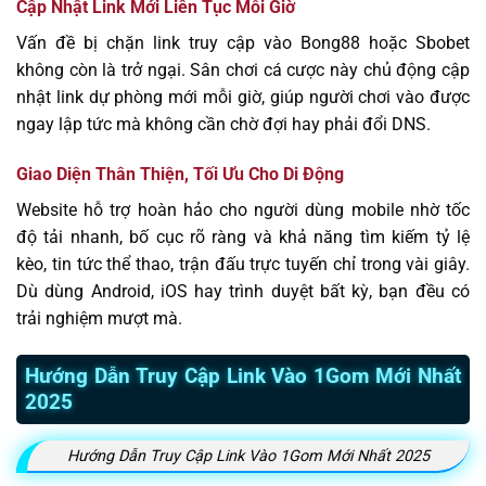
Cập Nhật Link Mới Liên Tục Mỗi Giờ
Vấn đề bị chặn link truy cập vào Bong88 hoặc Sbobet
không còn là trở ngại. Sân chơi cá cược này chủ động cập
nhật link dự phòng mới mỗi giờ, giúp người chơi vào được
ngay lập tức mà không cần chờ đợi hay phải đổi DNS.
Giao Diện Thân Thiện, Tối Ưu Cho Di Động
Website hỗ trợ hoàn hảo cho người dùng mobile nhờ tốc
độ tải nhanh, bố cục rõ ràng và khả năng tìm kiếm tỷ lệ
kèo, tin tức thể thao, trận đấu trực tuyến chỉ trong vài giây.
Dù dùng Android, iOS hay trình duyệt bất kỳ, bạn đều có
trải nghiệm mượt mà.
Hướng Dẫn Truy Cập Link Vào 1Gom Mới Nhất
2025
Hướng Dẫn Truy Cập Link Vào 1Gom Mới Nhất 2025