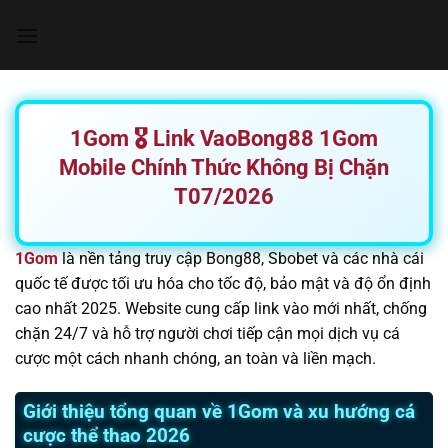
Chuyển
đến
nội
dung
1Gom 🎖️ Link VaoBong88 1Gom
Mobile Chính Thức Không Bị Chặn
T07/2026
1Gom
là nền tảng truy cập Bong88, Sbobet và các nhà cái
quốc tế được tối ưu hóa cho tốc độ, bảo mật và độ ổn định
cao nhất 2025. Website cung cấp link vào mới nhất, chống
chặn 24/7 và hỗ trợ người chơi tiếp cận mọi dịch vụ cá
cược một cách nhanh chóng, an toàn và liền mạch.
Giới thiệu tổng quan về 1Gom và xu hướng cá
cược thể thao 2026