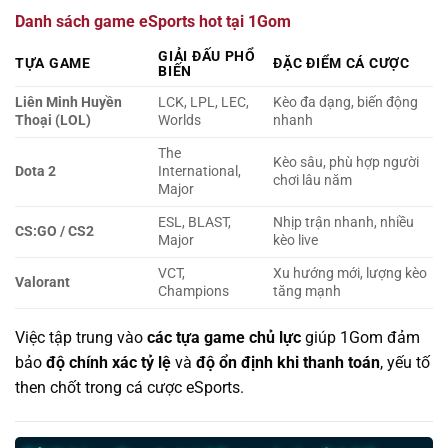
Danh sách game eSports hot tại 1Gom
GIẢI ĐẤU PHỔ
TỰA GAME
ĐẶC ĐIỂM CÁ CƯỢC
BIẾN
Liên Minh Huyền
LCK, LPL, LEC,
Kèo đa dạng, biến động
Thoại (LOL)
Worlds
nhanh
The
Kèo sâu, phù hợp người
Dota 2
International,
chơi lâu năm
Major
ESL, BLAST,
Nhịp trận nhanh, nhiều
CS:GO / CS2
Major
kèo live
VCT,
Xu hướng mới, lượng kèo
Valorant
Champions
tăng mạnh
Việc tập trung vào
các tựa game chủ lực
giúp 1Gom đảm
bảo
độ chính xác tỷ lệ
và
độ ổn định khi thanh toán
, yếu tố
then chốt trong cá cược eSports.