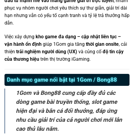
đầu tư mạnh mẽ vào mảng game giải trí trực tuyến
, nhằm
phục vụ nhóm người chơi yêu thích sự thư giãn, giải trí dài
hạn nhưng vẫn có yếu tố cạnh tranh và tỷ lệ trả thưởng hấp
dẫn.
Việc xây dựng
kho game đa dạng – cập nhật liên tục –
vận hành ổn định
giúp 1Gom gia tăng
thời gian onsite
, cải
thiện
trải nghiệm người dùng (UX)
và củng cố
độ tin cậy
của thương hiệu
trên thị trường iGaming.
Danh mục game nổi bật tại 1Gom / Bong88
1Gom và Bong88 cung cấp đầy đủ các
dòng game bài truyền thống, slot game
hiện đại và bắn cá đổi thưởng, đáp ứng
nhu cầu giải trí của cả người chơi mới lẫn
cao thủ lâu năm.