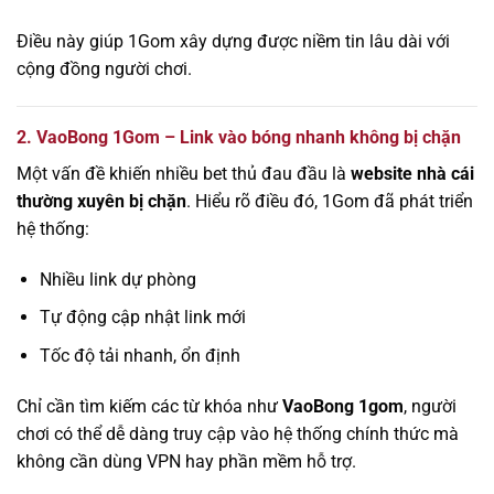
Điều này giúp 1Gom xây dựng được niềm tin lâu dài với
cộng đồng người chơi.
2. VaoBong 1Gom – Link vào bóng nhanh không bị chặn
Một vấn đề khiến nhiều bet thủ đau đầu là
website nhà cái
thường xuyên bị chặn
. Hiểu rõ điều đó, 1Gom đã phát triển
hệ thống:
Nhiều link dự phòng
Tự động cập nhật link mới
Tốc độ tải nhanh, ổn định
Chỉ cần tìm kiếm các từ khóa như
VaoBong 1gom
, người
chơi có thể dễ dàng truy cập vào hệ thống chính thức mà
không cần dùng VPN hay phần mềm hỗ trợ.