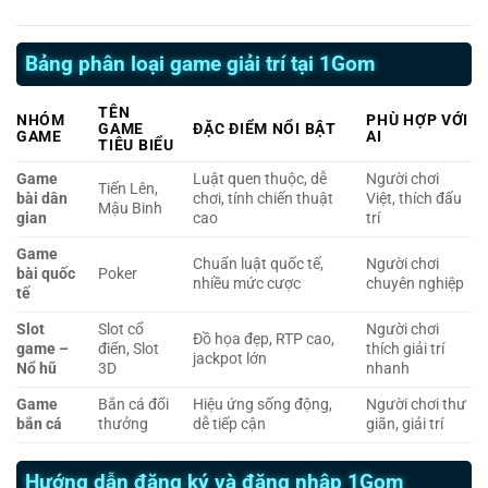
Bảng phân loại game giải trí tại 1Gom
TÊN
NHÓM
PHÙ HỢP VỚI
GAME
ĐẶC ĐIỂM NỔI BẬT
GAME
AI
TIÊU BIỂU
Game
Luật quen thuộc, dễ
Người chơi
Tiến Lên,
bài dân
chơi, tính chiến thuật
Việt, thích đấu
Mậu Binh
gian
cao
trí
Game
Chuẩn luật quốc tế,
Người chơi
bài quốc
Poker
nhiều mức cược
chuyên nghiệp
tế
Slot
Slot cổ
Người chơi
Đồ họa đẹp, RTP cao,
game –
điển, Slot
thích giải trí
jackpot lớn
Nổ hũ
3D
nhanh
Game
Bắn cá đổi
Hiệu ứng sống động,
Người chơi thư
bắn cá
thưởng
dễ tiếp cận
giãn, giải trí
Hướng dẫn đăng ký và đăng nhập 1Gom