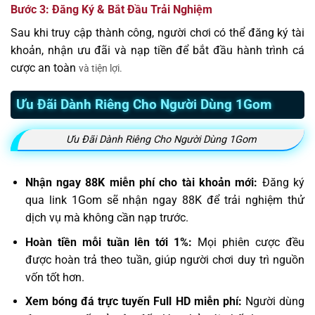
Bước 3: Đăng Ký & Bắt Đầu Trải Nghiệm
Sau khi truy cập thành công, người chơi có thể đăng ký tài
khoản, nhận ưu đãi và nạp tiền để bắt đầu hành trình cá
cược an toàn
và tiện lợi.
Ưu Đãi Dành Riêng Cho Người Dùng 1Gom
Ưu Đãi Dành Riêng Cho Người Dùng 1Gom
Nhận ngay 88K miễn phí cho tài khoản mới:
Đăng ký
qua link 1Gom sẽ nhận ngay 88K để trải nghiệm thử
dịch vụ mà không cần nạp trước.
Hoàn tiền mỗi tuần lên tới 1%:
Mọi phiên cược đều
được hoàn trả theo tuần, giúp người chơi duy trì nguồn
vốn tốt hơn.
Xem bóng đá trực tuyến Full HD miễn phí:
Người dùng