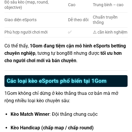
Độ sâu kèo (map, round,
Cao
Trung bình – cao
objective)
Chuẩn truyền
Giao diện eSports
Dễ theo dõi
thống
Phù hợp người chơi mới
✅
⚠️ cần kinh nghiệm
Có thể thấy,
1Gom đang tiệm cận mô hình eSports betting
chuyên nghiệp
, tương tự bong88 nhưng được
tối ưu hơn
cho người chơi mới và bán chuyên
.
Các loại kèo eSports phổ biến tại 1Gom
1Gom không chỉ dừng ở kèo thắng thua cơ bản mà mở
rộng nhiều loại kèo chuyên sâu:
Kèo Match Winner
: Đội thắng chung cuộc
Kèo Handicap (chấp map / chấp round)