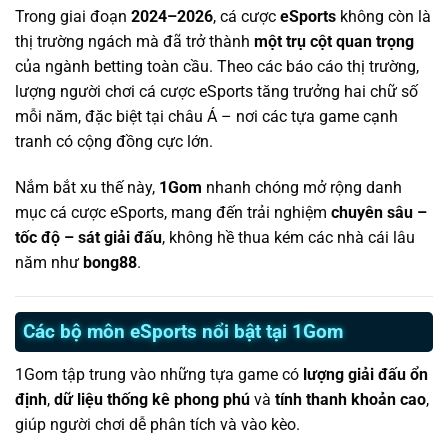
Trong giai đoạn
2024–2026
, cá cược
eSports
không còn là
thị trường ngách mà đã trở thành
một trụ cột quan trọng
của ngành betting toàn cầu. Theo các báo cáo thị trường,
lượng người chơi cá cược eSports tăng trưởng hai chữ số
mỗi năm, đặc biệt tại châu Á – nơi các tựa game cạnh
tranh có cộng đồng cực lớn.
Nắm bắt xu thế này,
1Gom
nhanh chóng mở rộng danh
mục cá cược eSports, mang đến trải nghiệm
chuyên sâu –
tốc độ – sát giải đấu
, không hề thua kém các nhà cái lâu
năm như
bong88
.
Các bộ môn eSports nổi bật tại 1Gom
1Gom tập trung vào những tựa game có
lượng giải đấu ổn
định
,
dữ liệu thống kê phong phú
và
tính thanh khoản cao
,
giúp người chơi dễ phân tích và vào kèo.