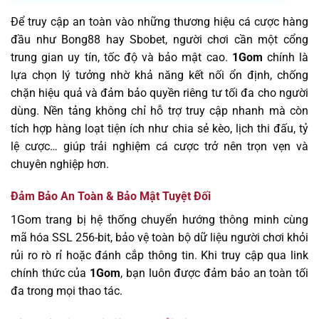
Để truy cập an toàn vào những thương hiệu cá cược hàng
đầu như Bong88 hay Sbobet, người chơi cần một cổng
trung gian uy tín, tốc độ và bảo mật cao.
1Gom
chính là
lựa chọn lý tưởng nhờ khả năng kết nối ổn định, chống
chặn hiệu quả và đảm bảo quyền riêng tư tối đa cho người
dùng. Nền tảng không chỉ hỗ trợ truy cập nhanh mà còn
tích hợp hàng loạt tiện ích như chia sẻ kèo, lịch thi đấu, tỷ
lệ cược… giúp trải nghiệm cá cược trở nên trọn vẹn và
chuyên nghiệp hơn.
Đảm Bảo An Toàn & Bảo Mật Tuyệt Đối
1Gom trang bị hệ thống chuyển hướng thông minh cùng
mã hóa SSL 256-bit, bảo vệ toàn bộ dữ liệu người chơi khỏi
rủi ro rò rỉ hoặc đánh cắp thông tin. Khi truy cập qua link
chính thức của
1Gom
, bạn luôn được đảm bảo an toàn tối
đa trong mọi thao tác.