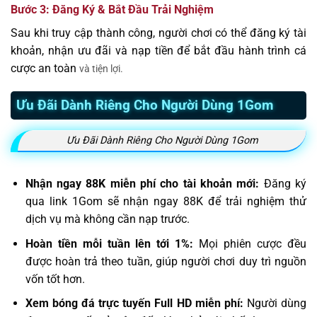
Bước 3: Đăng Ký & Bắt Đầu Trải Nghiệm
Sau khi truy cập thành công, người chơi có thể đăng ký tài
khoản, nhận ưu đãi và nạp tiền để bắt đầu hành trình cá
cược an toàn
và tiện lợi.
Ưu Đãi Dành Riêng Cho Người Dùng 1Gom
Ưu Đãi Dành Riêng Cho Người Dùng 1Gom
Nhận ngay 88K miễn phí cho tài khoản mới:
Đăng ký
qua link 1Gom sẽ nhận ngay 88K để trải nghiệm thử
dịch vụ mà không cần nạp trước.
Hoàn tiền mỗi tuần lên tới 1%:
Mọi phiên cược đều
được hoàn trả theo tuần, giúp người chơi duy trì nguồn
vốn tốt hơn.
Xem bóng đá trực tuyến Full HD miễn phí:
Người dùng