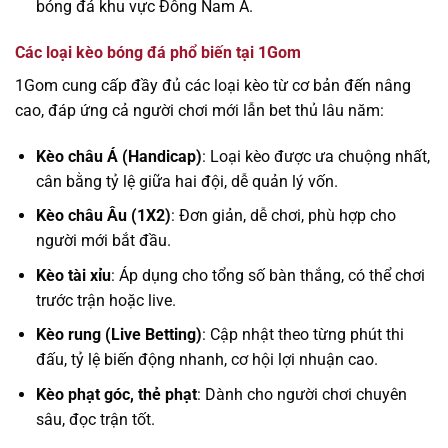
bóng đá khu vực Đông Nam Á.
Các loại kèo bóng đá phổ biến tại 1Gom
1Gom cung cấp đầy đủ các loại kèo từ cơ bản đến nâng
cao, đáp ứng cả người chơi mới lẫn bet thủ lâu năm:
Kèo châu Á (Handicap)
: Loại kèo được ưa chuộng nhất,
cân bằng tỷ lệ giữa hai đội, dễ quản lý vốn.
Kèo châu Âu (1X2)
: Đơn giản, dễ chơi, phù hợp cho
người mới bắt đầu.
Kèo tài xỉu
: Áp dụng cho tổng số bàn thắng, có thể chơi
trước trận hoặc live.
Kèo rung (Live Betting)
: Cập nhật theo từng phút thi
đấu, tỷ lệ biến động nhanh, cơ hội lợi nhuận cao.
Kèo phạt góc, thẻ phạt
: Dành cho người chơi chuyên
sâu, đọc trận tốt.