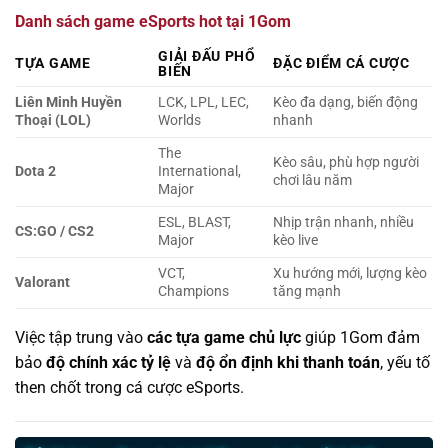
Danh sách game eSports hot tại 1Gom
GIẢI ĐẤU PHỔ
TỰA GAME
ĐẶC ĐIỂM CÁ CƯỢC
BIẾN
Liên Minh Huyền
LCK, LPL, LEC,
Kèo đa dạng, biến động
Thoại (LOL)
Worlds
nhanh
The
Kèo sâu, phù hợp người
Dota 2
International,
chơi lâu năm
Major
ESL, BLAST,
Nhịp trận nhanh, nhiều
CS:GO / CS2
Major
kèo live
VCT,
Xu hướng mới, lượng kèo
Valorant
Champions
tăng mạnh
Việc tập trung vào
các tựa game chủ lực
giúp 1Gom đảm
bảo
độ chính xác tỷ lệ
và
độ ổn định khi thanh toán
, yếu tố
then chốt trong cá cược eSports.