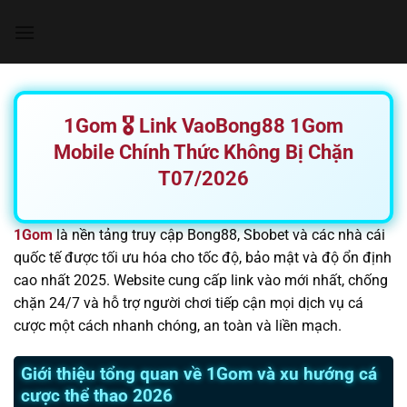
Chuyển
đến
nội
dung
1Gom 🎖️ Link VaoBong88 1Gom
Mobile Chính Thức Không Bị Chặn
T07/2026
1Gom
là nền tảng truy cập Bong88, Sbobet và các nhà cái
quốc tế được tối ưu hóa cho tốc độ, bảo mật và độ ổn định
cao nhất 2025. Website cung cấp link vào mới nhất, chống
chặn 24/7 và hỗ trợ người chơi tiếp cận mọi dịch vụ cá
cược một cách nhanh chóng, an toàn và liền mạch.
Giới thiệu tổng quan về 1Gom và xu hướng cá
cược thể thao 2026