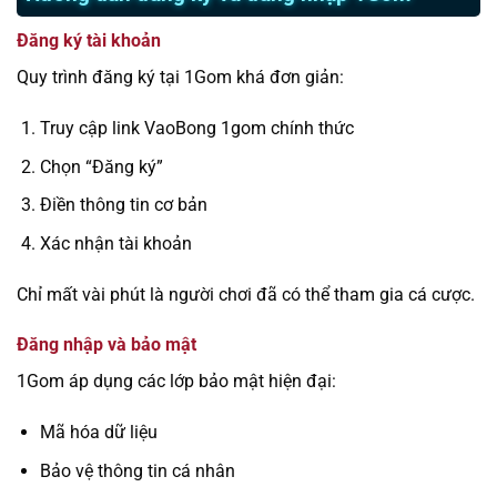
Đăng ký tài khoản
Quy trình đăng ký tại 1Gom khá đơn giản:
Truy cập link VaoBong 1gom chính thức
Chọn “Đăng ký”
Điền thông tin cơ bản
Xác nhận tài khoản
Chỉ mất vài phút là người chơi đã có thể tham gia cá cược.
Đăng nhập và bảo mật
1Gom áp dụng các lớp bảo mật hiện đại:
Mã hóa dữ liệu
Bảo vệ thông tin cá nhân