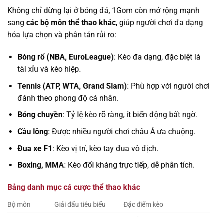
Không chỉ dừng lại ở bóng đá, 1Gom còn mở rộng mạnh
sang
các bộ môn thể thao khác
, giúp người chơi đa dạng
hóa lựa chọn và phân tán rủi ro:
Bóng rổ (NBA, EuroLeague)
: Kèo đa dạng, đặc biệt là
tài xỉu và kèo hiệp.
Tennis (ATP, WTA, Grand Slam)
: Phù hợp với người chơi
đánh theo phong độ cá nhân.
Bóng chuyền
: Tỷ lệ kèo rõ ràng, ít biến động bất ngờ.
Cầu lông
: Được nhiều người chơi châu Á ưa chuộng.
Đua xe F1
: Kèo vị trí, kèo tay đua vô địch.
Boxing, MMA
: Kèo đối kháng trực tiếp, dễ phân tích.
Bảng danh mục cá cược thể thao khác
Bộ môn
Giải đấu tiêu biểu
Đặc điểm kèo