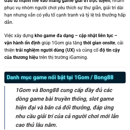
đầu tư mạnh mẽ vào mảng game giải trí trực tuyến
, nhằm
phục vụ nhóm người chơi yêu thích sự thư giãn, giải trí dài
hạn nhưng vẫn có yếu tố cạnh tranh và tỷ lệ trả thưởng hấp
dẫn.
Việc xây dựng
kho game đa dạng – cập nhật liên tục –
vận hành ổn định
giúp 1Gom gia tăng
thời gian onsite
, cải
thiện
trải nghiệm người dùng (UX)
và củng cố
độ tin cậy
của thương hiệu
trên thị trường iGaming.
Danh mục game nổi bật tại 1Gom / Bong88
1Gom và Bong88 cung cấp đầy đủ các
dòng game bài truyền thống, slot game
hiện đại và bắn cá đổi thưởng, đáp ứng
nhu cầu giải trí của cả người chơi mới lẫn
cao thủ lâu năm.