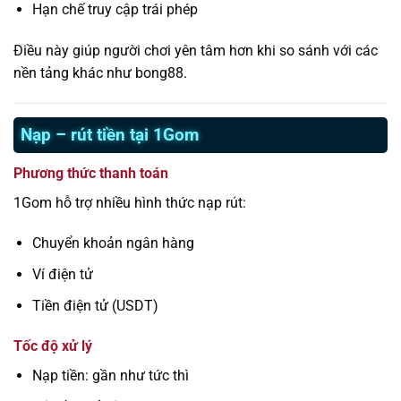
Hạn chế truy cập trái phép
Điều này giúp người chơi yên tâm hơn khi so sánh với các
nền tảng khác như bong88.
Nạp – rút tiền tại 1Gom
Phương thức thanh toán
1Gom hỗ trợ nhiều hình thức nạp rút:
Chuyển khoản ngân hàng
Ví điện tử
Tiền điện tử (USDT)
Tốc độ xử lý
Nạp tiền: gần như tức thì