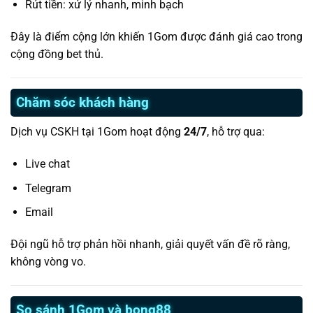
Rút tiền: xử lý nhanh, minh bạch
Đây là điểm cộng lớn khiến 1Gom được đánh giá cao trong
cộng đồng bet thủ.
Chăm sóc khách hàng
Dịch vụ CSKH tại 1Gom hoạt động
24/7
, hỗ trợ qua:
Live chat
Telegram
Email
Đội ngũ hỗ trợ phản hồi nhanh, giải quyết vấn đề rõ ràng,
không vòng vo.
So sánh 1Gom và bong88