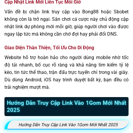
Cập Nhật Link Mới Liên Tục Mỗi Giờ
Vấn đề bị chặn link truy cập vào Bong88 hoặc Sbobet
không còn là trở ngại. Sân chơi cá cược này chủ động cập
nhật link dự phòng mới mỗi giờ, giúp người chơi vào được
ngay lập tức mà không cần chờ đợi hay phải đổi DNS.
Giao Diện Thân Thiện, Tối Ưu Cho Di Động
Website hỗ trợ hoàn hảo cho người dùng mobile nhờ tốc
độ tải nhanh, bố cục rõ ràng và khả năng tìm kiếm tỷ lệ
kèo, tin tức thể thao, trận đấu trực tuyến chỉ trong vài giây.
Dù dùng Android, iOS hay trình duyệt bất kỳ, bạn đều có
trải nghiệm mượt mà.
Hướng Dẫn Truy Cập Link Vào 1Gom Mới Nhất
2025
Hướng Dẫn Truy Cập Link Vào 1Gom Mới Nhất 2025