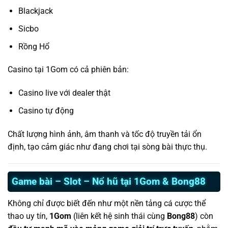
Blackjack
Sicbo
Rồng Hổ
Casino tại 1Gom có cả phiên bản:
Casino live với dealer thật
Casino tự động
Chất lượng hình ảnh, âm thanh và tốc độ truyền tải ổn
định, tạo cảm giác như đang chơi tại sòng bài thực thụ.
Game bài – Slot – Nổ hũ tại 1Gom & Bong88
Không chỉ được biết đến như một nền tảng cá cược thể
thao uy tín,
1Gom
(liên kết hệ sinh thái cùng
Bong88
) còn