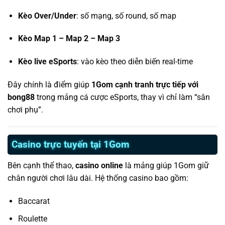
Kèo Over/Under
: số mạng, số round, số map
Kèo Map 1 – Map 2 – Map 3
Kèo live eSports
: vào kèo theo diễn biến real-time
Đây chính là điểm giúp
1Gom cạnh tranh trực tiếp với
bong88
trong mảng cá cược eSports, thay vì chỉ làm “sân
chơi phụ”.
Casino trực tuyến tại 1Gom
Bên cạnh thể thao,
casino online
là mảng giúp 1Gom giữ
chân người chơi lâu dài. Hệ thống casino bao gồm:
Baccarat
Roulette