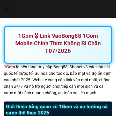
Chuyển
đến
nội
dung
1Gom 🎖️ Link VaoBong88 1Gom
Mobile Chính Thức Không Bị Chặn
T07/2026
1Gom
là nền tảng truy cập Bong88, Sbobet và các nhà cái
quốc tế được tối ưu hóa cho tốc độ, bảo mật và độ ổn định
cao nhất 2025. Website cung cấp link vào mới nhất, chống
chặn 24/7 và hỗ trợ người chơi tiếp cận mọi dịch vụ cá
cược một cách nhanh chóng, an toàn và liền mạch.
Giới thiệu tổng quan về 1Gom và xu hướng cá
cược thể thao 2026