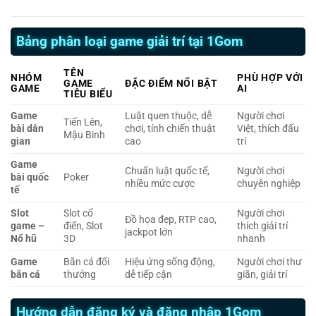
Bảng phân loại game giải trí tại 1Gom
TÊN
NHÓM
PHÙ HỢP VỚI
GAME
ĐẶC ĐIỂM NỔI BẬT
GAME
AI
TIÊU BIỂU
Game
Luật quen thuộc, dễ
Người chơi
Tiến Lên,
bài dân
chơi, tính chiến thuật
Việt, thích đấu
Mậu Binh
gian
cao
trí
Game
Chuẩn luật quốc tế,
Người chơi
bài quốc
Poker
nhiều mức cược
chuyên nghiệp
tế
Slot
Slot cổ
Người chơi
Đồ họa đẹp, RTP cao,
game –
điển, Slot
thích giải trí
jackpot lớn
Nổ hũ
3D
nhanh
Game
Bắn cá đổi
Hiệu ứng sống động,
Người chơi thư
bắn cá
thưởng
dễ tiếp cận
giãn, giải trí
Hướng dẫn đăng ký và đăng nhập 1Gom