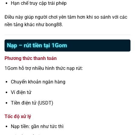
Hạn chế truy cập trái phép
Điều này giúp người chơi yên tâm hơn khi so sánh với các
nền tảng khác như bong88.
Nạp – rút tiền tại 1Gom
Phương thức thanh toán
1Gom hỗ trợ nhiều hình thức nạp rút:
Chuyển khoản ngân hàng
Ví điện tử
Tiền điện tử (USDT)
Tốc độ xử lý
Nạp tiền: gần như tức thì