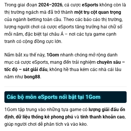
Trong giai đoạn
2024–2026
, cá cược
eSports
không còn là
thị trường ngách mà đã trở thành
một trụ cột quan trọng
của ngành betting toàn cầu. Theo các báo cáo thị trường,
lượng người chơi cá cược eSports tăng trưởng hai chữ số
mỗi năm, đặc biệt tại châu Á – nơi các tựa game cạnh
tranh có cộng đồng cực lớn.
Nắm bắt xu thế này,
1Gom
nhanh chóng mở rộng danh
mục cá cược eSports, mang đến trải nghiệm
chuyên sâu –
tốc độ – sát giải đấu
, không hề thua kém các nhà cái lâu
năm như
bong88
.
Các bộ môn eSports nổi bật tại 1Gom
1Gom tập trung vào những tựa game có
lượng giải đấu ổn
định
,
dữ liệu thống kê phong phú
và
tính thanh khoản cao
,
giúp người chơi dễ phân tích và vào kèo.