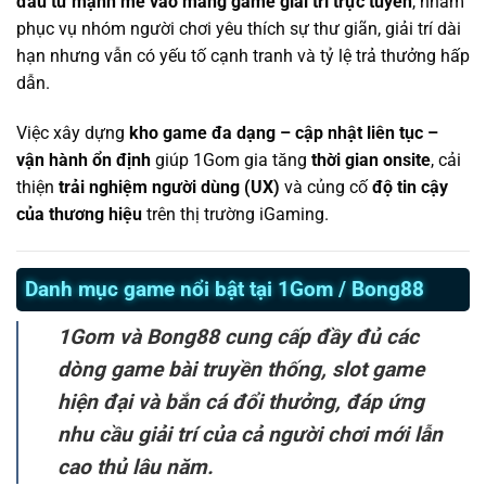
đầu tư mạnh mẽ vào mảng game giải trí trực tuyến
, nhằm
phục vụ nhóm người chơi yêu thích sự thư giãn, giải trí dài
hạn nhưng vẫn có yếu tố cạnh tranh và tỷ lệ trả thưởng hấp
dẫn.
Việc xây dựng
kho game đa dạng – cập nhật liên tục –
vận hành ổn định
giúp 1Gom gia tăng
thời gian onsite
, cải
thiện
trải nghiệm người dùng (UX)
và củng cố
độ tin cậy
của thương hiệu
trên thị trường iGaming.
Danh mục game nổi bật tại 1Gom / Bong88
1Gom và Bong88 cung cấp đầy đủ các
dòng game bài truyền thống, slot game
hiện đại và bắn cá đổi thưởng, đáp ứng
nhu cầu giải trí của cả người chơi mới lẫn
cao thủ lâu năm.