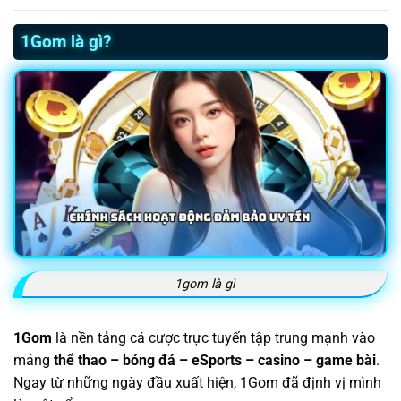
1Gom là gì?
1gom là gì
1Gom
là nền tảng cá cược trực tuyến tập trung mạnh vào
mảng
thể thao – bóng đá – eSports – casino – game bài
.
Ngay từ những ngày đầu xuất hiện, 1Gom đã định vị mình