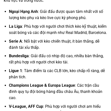
khu vực và trong nước:
Ngoại Hạng Anh
: Giải đấu được quan tâm nhất với số
lượng kèo phụ và kèo live cực kỳ phong phú.
La Liga
: Phù hợp với người chơi thích kèo kỹ thuật, kiểm
soát bóng và các đội mạnh như Real Madrid, Barcelona.
Serie A
: Nổi bật với kèo chiến thuật, ít bàn thắng, dễ
đánh tài xỉu thấp.
Bundesliga
: Giải đấu có nhịp độ cao, nhiều bàn thắng,
rất phù hợp với người chơi kèo tài.
Ligue 1
: Tâm điểm là các CLB lớn, kèo chấp rõ ràng, dễ
phân tích.
Champions League & Europa League
: Các trận cầu
đinh quy tụ đội bóng hàng đầu châu Âu, thanh khoản
cao.
V-League, AFF Cup
: Phù hợp với người chơi am hiểu