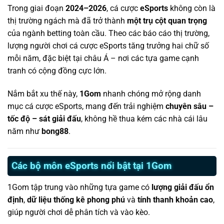
Trong giai đoạn
2024–2026
, cá cược
eSports
không còn là
thị trường ngách mà đã trở thành
một trụ cột quan trọng
của ngành betting toàn cầu. Theo các báo cáo thị trường,
lượng người chơi cá cược eSports tăng trưởng hai chữ số
mỗi năm, đặc biệt tại châu Á – nơi các tựa game cạnh
tranh có cộng đồng cực lớn.
Nắm bắt xu thế này,
1Gom
nhanh chóng mở rộng danh
mục cá cược eSports, mang đến trải nghiệm
chuyên sâu –
tốc độ – sát giải đấu
, không hề thua kém các nhà cái lâu
năm như
bong88
.
Các bộ môn eSports nổi bật tại 1Gom
1Gom tập trung vào những tựa game có
lượng giải đấu ổn
định
,
dữ liệu thống kê phong phú
và
tính thanh khoản cao
,
giúp người chơi dễ phân tích và vào kèo.