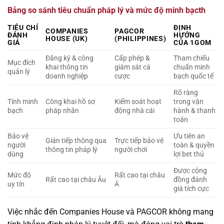
Bảng so sánh tiêu chuẩn pháp lý và mức độ minh bạcth
TIÊU CHÍ
ĐỊNH
COMPANIES
PAGCOR
ĐÁNH
HƯỚNG
HOUSE (UK)
(PHILIPPINES)
GIÁ
CỦA 1GOM
Đăng ký & công
Cấp phép &
Tham chiếu
Mục đích
khai thông tin
giám sát cá
chuẩn minh
quản lý
doanh nghiệp
cược
bạch quốc tế
Rõ ràng
Tính minh
Công khai hồ sơ
Kiểm soát hoạt
trong vận
bạch
pháp nhân
động nhà cái
hành & thanh
toán
Bảo vệ
Ưu tiên an
Gián tiếp thông qua
Trực tiếp bảo vệ
người
toàn & quyền
thông tin pháp lý
người chơi
dùng
lợi bet thủ
Được cộng
Mức độ
Rất cao tại châu
Rất cao tại châu Âu
đồng đánh
uy tín
Á
giá tích cực
Việc nhắc đến Companies House và PAGCOR không mang