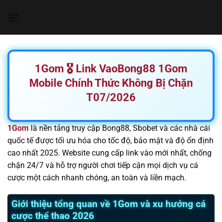
Chuyển
đến
nội
dung
1Gom 🎖️ Link VaoBong88 1Gom
Mobile Chính Thức Không Bị Chặn
T07/2026
1Gom
là nền tảng truy cập Bong88, Sbobet và các nhà cái
quốc tế được tối ưu hóa cho tốc độ, bảo mật và độ ổn định
cao nhất 2025. Website cung cấp link vào mới nhất, chống
chặn 24/7 và hỗ trợ người chơi tiếp cận mọi dịch vụ cá
cược một cách nhanh chóng, an toàn và liền mạch.
Giới thiệu tổng quan về 1Gom và xu hướng cá
cược thể thao 2026