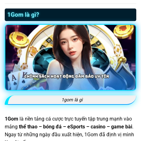
1Gom là gì?
1gom là gì
1Gom
là nền tảng cá cược trực tuyến tập trung mạnh vào
mảng
thể thao – bóng đá – eSports – casino – game bài
.
Ngay từ những ngày đầu xuất hiện, 1Gom đã định vị mình