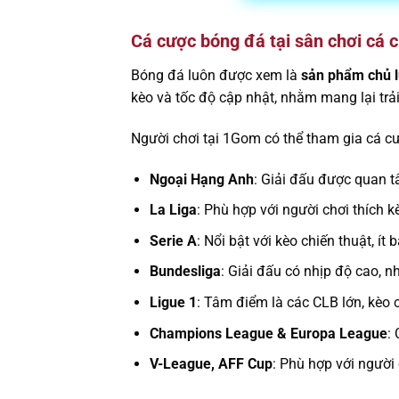
Cá cược bóng đá tại sân chơi cá 
Bóng đá luôn được xem là
sản phẩm chủ 
kèo và tốc độ cập nhật, nhằm mang lại tr
Người chơi tại 1Gom có thể tham gia cá 
Ngoại Hạng Anh
: Giải đấu được quan t
La Liga
: Phù hợp với người chơi thích 
Serie A
: Nổi bật với kèo chiến thuật, ít 
Bundesliga
: Giải đấu có nhịp độ cao, n
Ligue 1
: Tâm điểm là các CLB lớn, kèo c
Champions League & Europa League
:
V-League, AFF Cup
: Phù hợp với ngườ