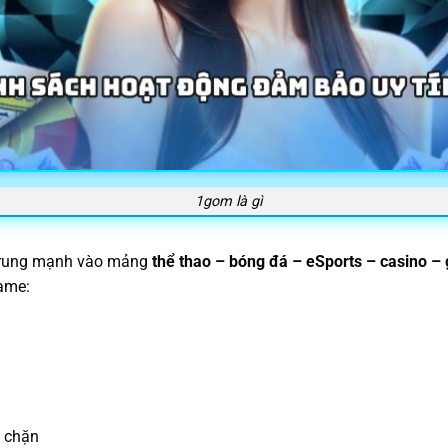
1gom là gì
p trung mạnh vào mảng
thể thao – bóng đá – eSports – casino –
ame:
ị chặn