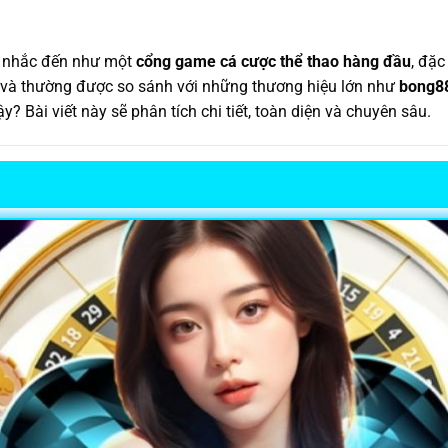
c nhắc đến như một
cổng game cá cược thể thao hàng đầu
, đặc
, và thường được so sánh với những thương hiệu lớn như
bong8
y? Bài viết này sẽ phân tích chi tiết, toàn diện và chuyên sâu.