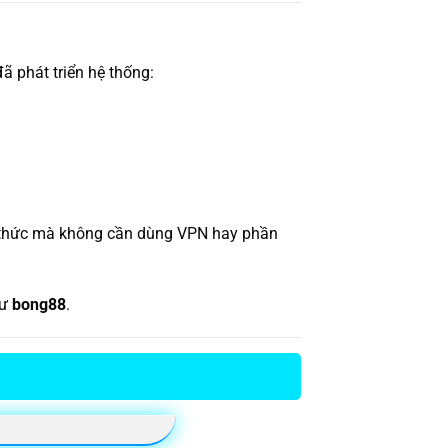
ã phát triển hệ thống:
nh thức mà không cần dùng VPN hay phần
hư
bong88
.