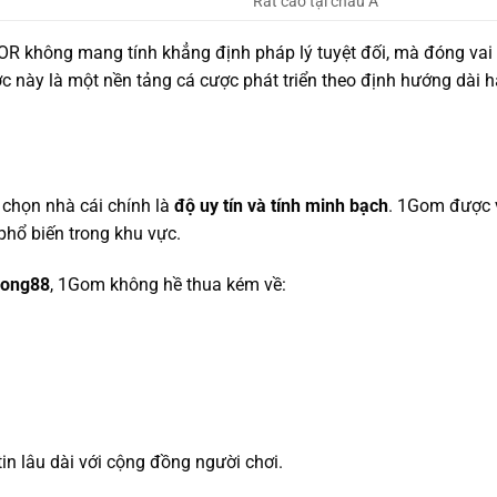
u
Rất cao tại châu Á
 không mang tính khẳng định pháp lý tuyệt đối, mà đóng vai
c này là một nền tảng cá cược phát triển theo định hướng dài h
 chọn nhà cái chính là
độ uy tín và tính minh bạch
. 1Gom được v
phổ biến trong khu vực.
ong88
, 1Gom không hề thua kém về:
n lâu dài với cộng đồng người chơi.