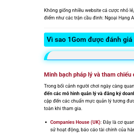
Không giống nhiều website cá cược nhỏ lẻ,
điểm như các trận cầu đinh: Ngoại Hạng A
Vì sao 1Gom được đánh giá 
Minh bạch pháp lý và tham chiếu 
Trong bối cảnh người chơi ngày càng qua
đến các mô hình quản lý và đăng ký doan
cập đến các chuẩn mực quản lý tương đươn
toàn khi tham gia.
Companies House (UK)
: Đây là cơ qua
sử hoạt động, báo cáo tài chính của hà