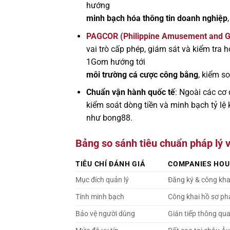
hướng
minh bạch hóa thông tin doanh nghiệp
PAGCOR (Philippine Amusement and G
vai trò cấp phép, giám sát và kiểm tra
1Gom hướng tới
môi trường cá cược công bằng
, kiểm s
Chuẩn vận hành quốc tế
: Ngoài các cơ
kiểm soát dòng tiền và minh bạch tỷ lệ
như bong88.
Bảng so sánh tiêu chuẩn pháp lý
TIÊU CHÍ ĐÁNH GIÁ
COMPANIES HOU
Mục đích quản lý
Đăng ký & công kha
Tính minh bạch
Công khai hồ sơ p
Bảo vệ người dùng
Gián tiếp thông qua