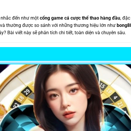
c nhắc đến như một
cổng game cá cược thể thao hàng đầu
, đặc
, và thường được so sánh với những thương hiệu lớn như
bong8
y? Bài viết này sẽ phân tích chi tiết, toàn diện và chuyên sâu.