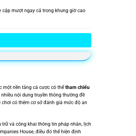
uy cập mượt ngay cả trong khung giờ cao
ệc một nền tảng cá cược có thể
tham chiếu
, nhiều nội dung truyền thông thường đề
ời chơi có thêm cơ sở đánh giá mức độ an
trữ và công khai thông tin pháp nhân, lịch
ompanies House, điều đó thể hiện định