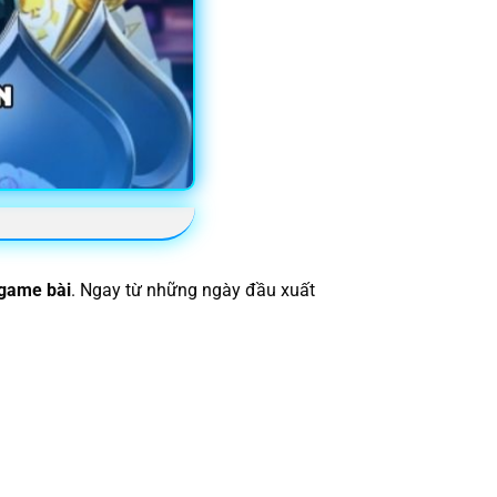
 game bài
. Ngay từ những ngày đầu xuất