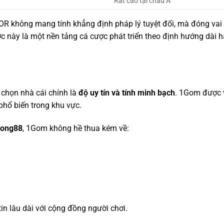
u
Rất cao tại châu Á
 không mang tính khẳng định pháp lý tuyệt đối, mà đóng vai
c này là một nền tảng cá cược phát triển theo định hướng dài h
 chọn nhà cái chính là
độ uy tín và tính minh bạch
. 1Gom được v
phổ biến trong khu vực.
ong88
, 1Gom không hề thua kém về:
n lâu dài với cộng đồng người chơi.