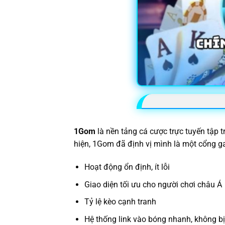
1Gom
là nền tảng cá cược trực tuyến tậ
hiện, 1Gom đã định vị mình là một cổng g
Hoạt động ổn định, ít lỗi
Giao diện tối ưu cho người chơi châu Á
Tỷ lệ kèo cạnh tranh
Hệ thống link vào bóng nhanh, không b