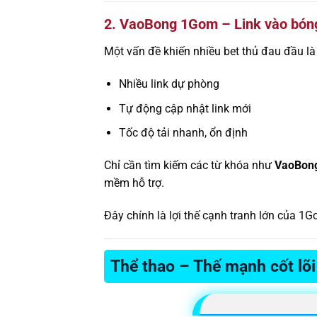
2. VaoBong 1Gom – Link vào bón
Một vấn đề khiến nhiều bet thủ đau đầu l
Nhiều link dự phòng
Tự động cập nhật link mới
Tốc độ tải nhanh, ổn định
Chỉ cần tìm kiếm các từ khóa như
VaoBon
mềm hỗ trợ.
Đây chính là lợi thế cạnh tranh lớn của 1
Thể thao – Thế mạnh cốt lõ