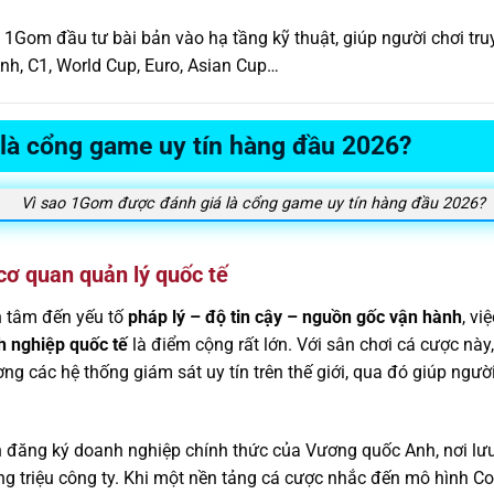
 1Gom đầu tư bài bản vào hạ tầng kỹ thuật, giúp người chơi tr
nh, C1, World Cup, Euro, Asian Cup…
là cổng game uy tín hàng đầu 2026?
Vì sao 1Gom được đánh giá là cổng game uy tín hàng đầu 2026?
cơ quan quản lý quốc tế
n tâm đến yếu tố
pháp lý – độ tin cậy – nguồn gốc vận hành
, vi
h nghiệp quốc tế
là điểm cộng rất lớn. Với sân chơi cá cược này
g các hệ thống giám sát uy tín trên thế giới, qua đó giúp ngư
n đăng ký doanh nghiệp chính thức của Vương quốc Anh, nơi lưu 
ng triệu công ty. Khi một nền tảng cá cược nhắc đến mô hình C