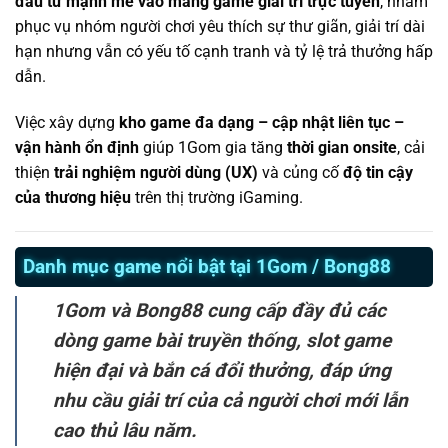
đầu tư mạnh mẽ vào mảng game giải trí trực tuyến
, nhằm
phục vụ nhóm người chơi yêu thích sự thư giãn, giải trí dài
hạn nhưng vẫn có yếu tố cạnh tranh và tỷ lệ trả thưởng hấp
dẫn.
Việc xây dựng
kho game đa dạng – cập nhật liên tục –
vận hành ổn định
giúp 1Gom gia tăng
thời gian onsite
, cải
thiện
trải nghiệm người dùng (UX)
và củng cố
độ tin cậy
của thương hiệu
trên thị trường iGaming.
Danh mục game nổi bật tại 1Gom / Bong88
1Gom và Bong88 cung cấp đầy đủ các
dòng game bài truyền thống, slot game
hiện đại và bắn cá đổi thưởng, đáp ứng
nhu cầu giải trí của cả người chơi mới lẫn
cao thủ lâu năm.