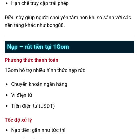
Hạn chế truy cập trái phép
Điều này giúp người chơi yên tâm hơn khi so sánh với các
nền tảng khác như bong88.
Nạp – rút tiền tại 1Gom
Phương thức thanh toán
1Gom hỗ trợ nhiều hình thức nạp rút:
Chuyển khoản ngân hàng
Ví điện tử
Tiền điện tử (USDT)
Tốc độ xử lý
Nạp tiền: gần như tức thì