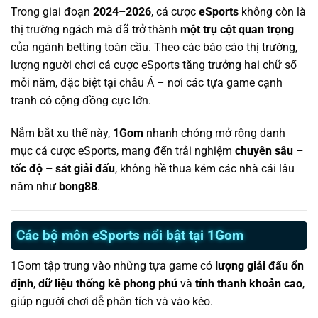
Trong giai đoạn
2024–2026
, cá cược
eSports
không còn là
thị trường ngách mà đã trở thành
một trụ cột quan trọng
của ngành betting toàn cầu. Theo các báo cáo thị trường,
lượng người chơi cá cược eSports tăng trưởng hai chữ số
mỗi năm, đặc biệt tại châu Á – nơi các tựa game cạnh
tranh có cộng đồng cực lớn.
Nắm bắt xu thế này,
1Gom
nhanh chóng mở rộng danh
mục cá cược eSports, mang đến trải nghiệm
chuyên sâu –
tốc độ – sát giải đấu
, không hề thua kém các nhà cái lâu
năm như
bong88
.
Các bộ môn eSports nổi bật tại 1Gom
1Gom tập trung vào những tựa game có
lượng giải đấu ổn
định
,
dữ liệu thống kê phong phú
và
tính thanh khoản cao
,
giúp người chơi dễ phân tích và vào kèo.