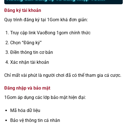
Đăng ký tài khoản
Quy trình đăng ký tại 1Gom khá đơn giản:
Truy cập link VaoBong 1gom chính thức
Chọn “Đăng ký”
Điền thông tin cơ bản
Xác nhận tài khoản
Chỉ mất vài phút là người chơi đã có thể tham gia cá cược.
Đăng nhập và bảo mật
1Gom áp dụng các lớp bảo mật hiện đại:
Mã hóa dữ liệu
Bảo vệ thông tin cá nhân