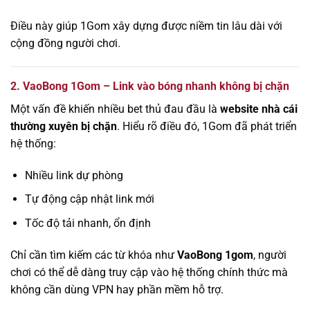
Điều này giúp 1Gom xây dựng được niềm tin lâu dài với
cộng đồng người chơi.
2. VaoBong 1Gom – Link vào bóng nhanh không bị chặn
Một vấn đề khiến nhiều bet thủ đau đầu là
website nhà cái
thường xuyên bị chặn
. Hiểu rõ điều đó, 1Gom đã phát triển
hệ thống:
Nhiều link dự phòng
Tự động cập nhật link mới
Tốc độ tải nhanh, ổn định
Chỉ cần tìm kiếm các từ khóa như
VaoBong 1gom
, người
chơi có thể dễ dàng truy cập vào hệ thống chính thức mà
không cần dùng VPN hay phần mềm hỗ trợ.