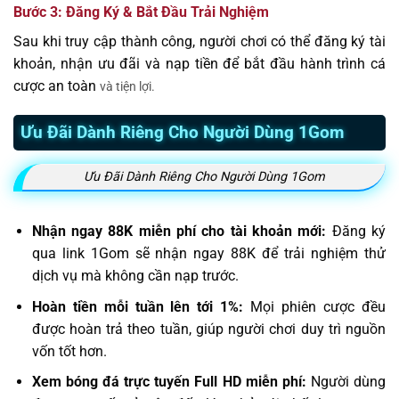
Bước 3: Đăng Ký & Bắt Đầu Trải Nghiệm
Sau khi truy cập thành công, người chơi có thể đăng ký tài
khoản, nhận ưu đãi và nạp tiền để bắt đầu hành trình cá
cược an toàn
và tiện lợi.
Ưu Đãi Dành Riêng Cho Người Dùng 1Gom
Ưu Đãi Dành Riêng Cho Người Dùng 1Gom
Nhận ngay 88K miễn phí cho tài khoản mới:
Đăng ký
qua link 1Gom sẽ nhận ngay 88K để trải nghiệm thử
dịch vụ mà không cần nạp trước.
Hoàn tiền mỗi tuần lên tới 1%:
Mọi phiên cược đều
được hoàn trả theo tuần, giúp người chơi duy trì nguồn
vốn tốt hơn.
Xem bóng đá trực tuyến Full HD miễn phí:
Người dùng