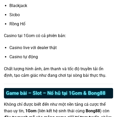
Blackjack
Sicbo
Rồng Hổ
Casino tại 1Gom có cả phiên bản:
Casino live với dealer thật
Casino tự động
Chất lượng hình ảnh, âm thanh và tốc độ truyền tải ổn
định, tạo cảm giác như đang chơi tại sòng bài thực thụ.
Game bài – Slot – Nổ hũ tại 1Gom & Bong88
Không chỉ được biết đến như một nền tảng cá cược thể
thao uy tín,
1Gom
(liên kết hệ sinh thái cùng
Bong88
) còn