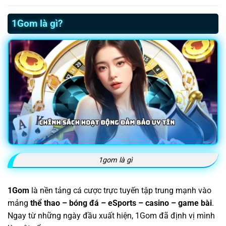
1Gom là gì?
1gom là gì
1Gom
là nền tảng cá cược trực tuyến tập trung mạnh vào
mảng
thể thao – bóng đá – eSports – casino – game bài
.
Ngay từ những ngày đầu xuất hiện, 1Gom đã định vị mình