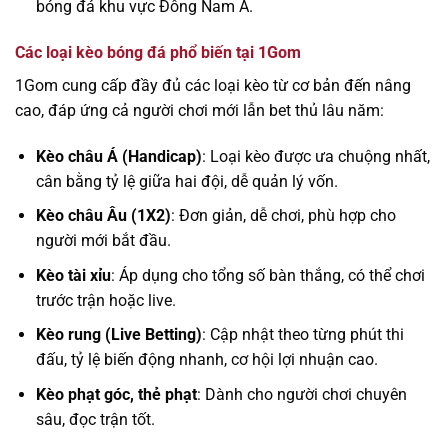
bóng đá khu vực Đông Nam Á.
Các loại kèo bóng đá phổ biến tại 1Gom
1Gom cung cấp đầy đủ các loại kèo từ cơ bản đến nâng
cao, đáp ứng cả người chơi mới lẫn bet thủ lâu năm:
Kèo châu Á (Handicap)
: Loại kèo được ưa chuộng nhất,
cân bằng tỷ lệ giữa hai đội, dễ quản lý vốn.
Kèo châu Âu (1X2)
: Đơn giản, dễ chơi, phù hợp cho
người mới bắt đầu.
Kèo tài xỉu
: Áp dụng cho tổng số bàn thắng, có thể chơi
trước trận hoặc live.
Kèo rung (Live Betting)
: Cập nhật theo từng phút thi
đấu, tỷ lệ biến động nhanh, cơ hội lợi nhuận cao.
Kèo phạt góc, thẻ phạt
: Dành cho người chơi chuyên
sâu, đọc trận tốt.