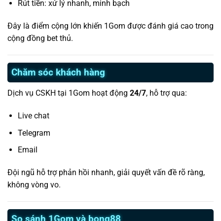
Rút tiền: xử lý nhanh, minh bạch
Đây là điểm cộng lớn khiến 1Gom được đánh giá cao trong
cộng đồng bet thủ.
Chăm sóc khách hàng
Dịch vụ CSKH tại 1Gom hoạt động
24/7
, hỗ trợ qua:
Live chat
Telegram
Email
Đội ngũ hỗ trợ phản hồi nhanh, giải quyết vấn đề rõ ràng,
không vòng vo.
So sánh 1Gom và bong88