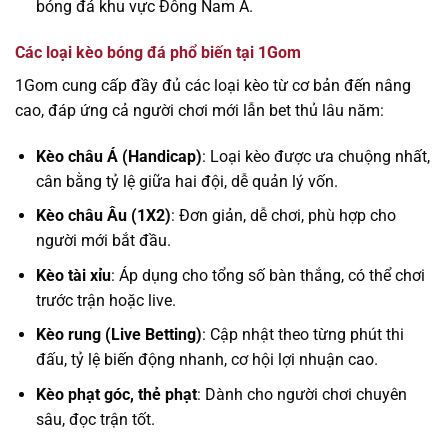
bóng đá khu vực Đông Nam Á.
Các loại kèo bóng đá phổ biến tại 1Gom
1Gom cung cấp đầy đủ các loại kèo từ cơ bản đến nâng
cao, đáp ứng cả người chơi mới lẫn bet thủ lâu năm:
Kèo châu Á (Handicap)
: Loại kèo được ưa chuộng nhất,
cân bằng tỷ lệ giữa hai đội, dễ quản lý vốn.
Kèo châu Âu (1X2)
: Đơn giản, dễ chơi, phù hợp cho
người mới bắt đầu.
Kèo tài xỉu
: Áp dụng cho tổng số bàn thắng, có thể chơi
trước trận hoặc live.
Kèo rung (Live Betting)
: Cập nhật theo từng phút thi
đấu, tỷ lệ biến động nhanh, cơ hội lợi nhuận cao.
Kèo phạt góc, thẻ phạt
: Dành cho người chơi chuyên
sâu, đọc trận tốt.