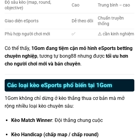
Độ sâu kèo (map, round,
Cao
Trung bình – cao
objective)
Chuẩn truyền
Giao diện eSports
Dễ theo dõi
thống
Phù hợp người chơi mới
✅
⚠️ cần kinh nghiệm
Có thể thấy,
1Gom đang tiệm cận mô hình eSports betting
chuyên nghiệp
, tương tự bong88 nhưng được
tối ưu hơn
cho người chơi mới và bán chuyên
.
Các loại kèo eSports phổ biến tại 1Gom
1Gom không chỉ dừng ở kèo thắng thua cơ bản mà mở
rộng nhiều loại kèo chuyên sâu:
Kèo Match Winner
: Đội thắng chung cuộc
Kèo Handicap (chấp map / chấp round)