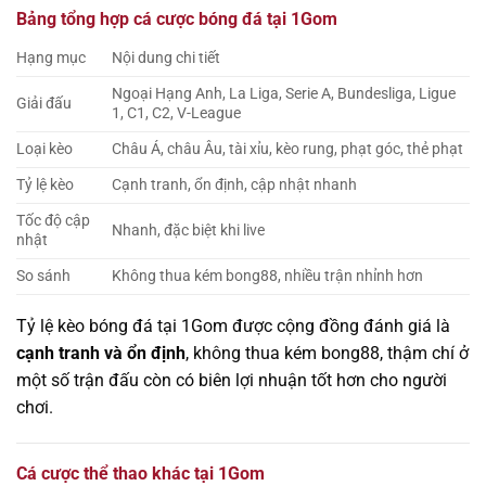
Bảng tổng hợp cá cược bóng đá tại 1Gom
Hạng mục
Nội dung chi tiết
Ngoại Hạng Anh, La Liga, Serie A, Bundesliga, Ligue
Giải đấu
1, C1, C2, V-League
Loại kèo
Châu Á, châu Âu, tài xỉu, kèo rung, phạt góc, thẻ phạt
Tỷ lệ kèo
Cạnh tranh, ổn định, cập nhật nhanh
Tốc độ cập
Nhanh, đặc biệt khi live
nhật
So sánh
Không thua kém bong88, nhiều trận nhỉnh hơn
Tỷ lệ kèo bóng đá tại 1Gom được cộng đồng đánh giá là
cạnh tranh và ổn định
, không thua kém bong88, thậm chí ở
một số trận đấu còn có biên lợi nhuận tốt hơn cho người
chơi.
Cá cược thể thao khác tại 1Gom