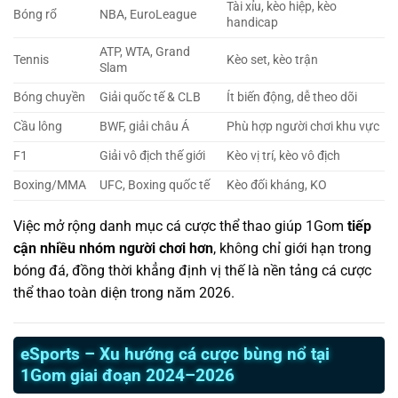
Tài xỉu, kèo hiệp, kèo
Bóng rổ
NBA, EuroLeague
handicap
ATP, WTA, Grand
Tennis
Kèo set, kèo trận
Slam
Bóng chuyền
Giải quốc tế & CLB
Ít biến động, dễ theo dõi
Cầu lông
BWF, giải châu Á
Phù hợp người chơi khu vực
F1
Giải vô địch thế giới
Kèo vị trí, kèo vô địch
Boxing/MMA
UFC, Boxing quốc tế
Kèo đối kháng, KO
Việc mở rộng danh mục cá cược thể thao giúp 1Gom
tiếp
cận nhiều nhóm người chơi hơn
, không chỉ giới hạn trong
bóng đá, đồng thời khẳng định vị thế là nền tảng cá cược
thể thao toàn diện trong năm 2026.
eSports – Xu hướng cá cược bùng nổ tại
1Gom giai đoạn 2024–2026