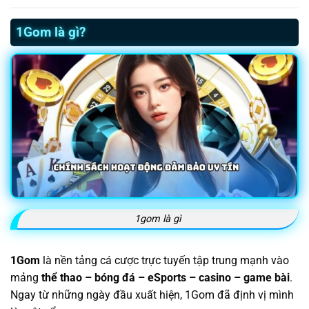
1Gom là gì?
1gom là gì
1Gom
là nền tảng cá cược trực tuyến tập trung mạnh vào
mảng
thể thao – bóng đá – eSports – casino – game bài
.
Ngay từ những ngày đầu xuất hiện, 1Gom đã định vị mình