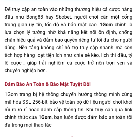
Để truy cập an toàn vào những thương hiệu cá cược hàng
đầu như Bong88 hay Sbobet, người chơi cần một cổng
trung gian uy tín, tốc độ và bảo mật cao.
1Gom
chính là
lựa chọn lý tưởng nhờ khả năng kết nối ổn định, chống
chặn hiệu quả và đảm bảo quyền riêng tư tối đa cho người
dùng. Nền tảng không chỉ hỗ trợ truy cập nhanh mà còn
tích hợp hàng loạt tiện ích như chia sẻ kèo, lịch thi đấu, tỷ
lệ cược… giúp trải nghiệm cá cược trở nên trọn vẹn và
chuyên nghiệp hơn.
Đảm Bảo An Toàn & Bảo Mật Tuyệt Đối
1Gom trang bị hệ thống chuyển hướng thông minh cùng
mã hóa SSL 256-bit, bảo vệ toàn bộ dữ liệu người chơi khỏi
rủi ro rò rỉ hoặc đánh cắp thông tin. Khi truy cập qua link
chính thức của
1Gom
, bạn luôn được đảm bảo an toàn tối
đa trong mọi thao tác.