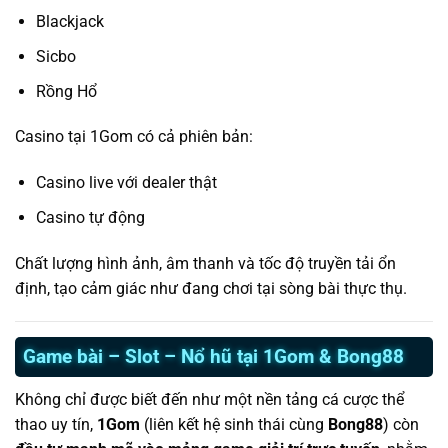
Blackjack
Sicbo
Rồng Hổ
Casino tại 1Gom có cả phiên bản:
Casino live với dealer thật
Casino tự động
Chất lượng hình ảnh, âm thanh và tốc độ truyền tải ổn
định, tạo cảm giác như đang chơi tại sòng bài thực thụ.
Game bài – Slot – Nổ hũ tại 1Gom & Bong88
Không chỉ được biết đến như một nền tảng cá cược thể
thao uy tín,
1Gom
(liên kết hệ sinh thái cùng
Bong88
) còn