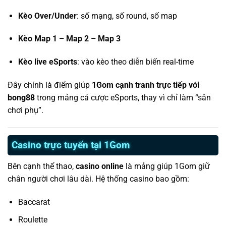
Kèo Over/Under
: số mạng, số round, số map
Kèo Map 1 – Map 2 – Map 3
Kèo live eSports
: vào kèo theo diễn biến real-time
Đây chính là điểm giúp
1Gom cạnh tranh trực tiếp với
bong88
trong mảng cá cược eSports, thay vì chỉ làm “sân
chơi phụ”.
Casino trực tuyến tại 1Gom
Bên cạnh thể thao,
casino online
là mảng giúp 1Gom giữ
chân người chơi lâu dài. Hệ thống casino bao gồm:
Baccarat
Roulette