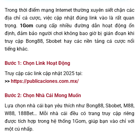
Trong thời điểm mạng Internet thường xuyên siết chặn các
địa chỉ cá cược, việc cập nhật đúng link vào là rất quan
trọng.
1Gom
cung cấp nhiều đường dẫn hoạt động ổn
định, đảm bảo người chơi không bao giờ bị gián đoạn khi
truy cập Bong88, Sbobet hay các nền tảng cá cược nổi
tiếng khác.
Bước 1: Chọn Link Hoạt Động
Truy cập các link cập nhật 2025 tại:
>>
https://publicaciones.com.mx/
Bước 2: Chọn Nhà Cái Mong Muốn
Lựa chọn nhà cái bạn yêu thích như Bong88, Sbobet, M88,
W88, 188Bet… Mỗi nhà cái đều có trang truy cập riêng
được tích hợp trong hệ thống 1Gom, giúp bạn vào chỉ với
một cú nhấp.