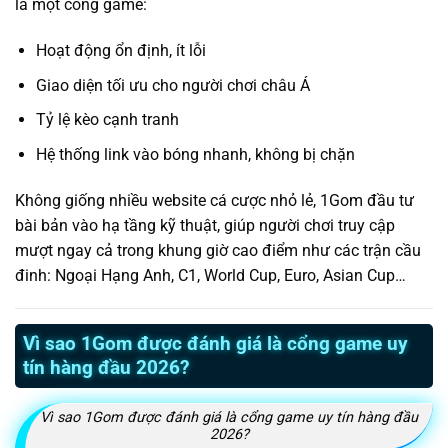
là một cổng game:
Hoạt động ổn định, ít lỗi
Giao diện tối ưu cho người chơi châu Á
Tỷ lệ kèo cạnh tranh
Hệ thống link vào bóng nhanh, không bị chặn
Không giống nhiều website cá cược nhỏ lẻ, 1Gom đầu tư
bài bản vào hạ tầng kỹ thuật, giúp người chơi truy cập
mượt ngay cả trong khung giờ cao điểm như các trận cầu
đinh: Ngoại Hạng Anh, C1, World Cup, Euro, Asian Cup…
Vì sao 1Gom được đánh giá là cổng game uy
tín hàng đầu 2026?
Vì sao 1Gom được đánh giá là cổng game uy tín hàng đầu
2026?