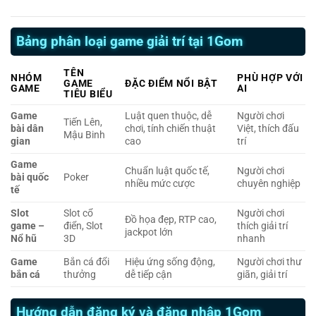
Bảng phân loại game giải trí tại 1Gom
TÊN
NHÓM
PHÙ HỢP VỚI
GAME
ĐẶC ĐIỂM NỔI BẬT
GAME
AI
TIÊU BIỂU
Game
Luật quen thuộc, dễ
Người chơi
Tiến Lên,
bài dân
chơi, tính chiến thuật
Việt, thích đấu
Mậu Binh
gian
cao
trí
Game
Chuẩn luật quốc tế,
Người chơi
bài quốc
Poker
nhiều mức cược
chuyên nghiệp
tế
Slot
Slot cổ
Người chơi
Đồ họa đẹp, RTP cao,
game –
điển, Slot
thích giải trí
jackpot lớn
Nổ hũ
3D
nhanh
Game
Bắn cá đổi
Hiệu ứng sống động,
Người chơi thư
bắn cá
thưởng
dễ tiếp cận
giãn, giải trí
Hướng dẫn đăng ký và đăng nhập 1Gom