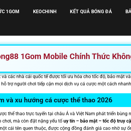
TỨC 1GOM
KEOCHINH
KẾT QUẢ BÓNG ĐÁ
B
Bong88 1Gom Mobile Chính Thức Khôn
t và các nhà cái quốc tế được tối ưu hóa cho tốc độ, bảo mật v
 hỗ trợ người chơi tiếp cận mọi dịch vụ cá cược một cách nhanh
om và xu hướng cá cược thể thao 2026
ợc thể thao trực tuyến tại châu Á và Việt Nam phát triển bùng 
rò chơi, mà còn đặt nặng yếu tố
uy tín – bảo mật – tốc độ truy 
một cái tên quen thuộc, được cộng đồng đánh giá cao nhờ sự 