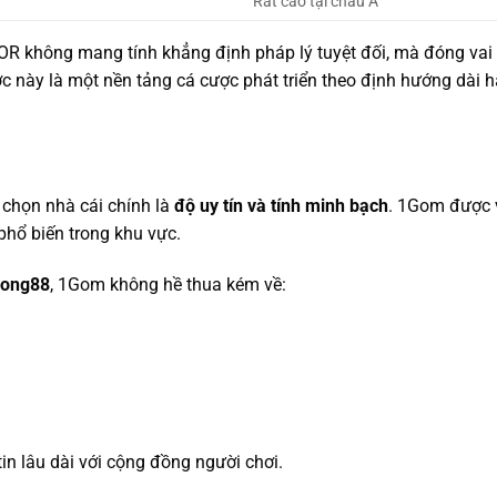
u
Rất cao tại châu Á
 không mang tính khẳng định pháp lý tuyệt đối, mà đóng vai
c này là một nền tảng cá cược phát triển theo định hướng dài h
 chọn nhà cái chính là
độ uy tín và tính minh bạch
. 1Gom được v
phổ biến trong khu vực.
ong88
, 1Gom không hề thua kém về:
n lâu dài với cộng đồng người chơi.