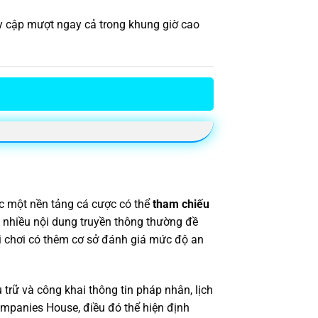
uy cập mượt ngay cả trong khung giờ cao
ệc một nền tảng cá cược có thể
tham chiếu
, nhiều nội dung truyền thông thường đề
ời chơi có thêm cơ sở đánh giá mức độ an
trữ và công khai thông tin pháp nhân, lịch
ompanies House, điều đó thể hiện định