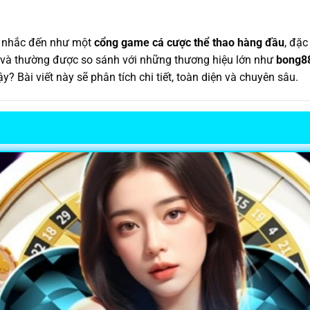
c nhắc đến như một
cổng game cá cược thể thao hàng đầu
, đặc
, và thường được so sánh với những thương hiệu lớn như
bong8
y? Bài viết này sẽ phân tích chi tiết, toàn diện và chuyên sâu.