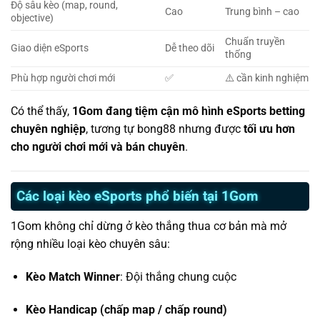
Độ sâu kèo (map, round,
Cao
Trung bình – cao
objective)
Chuẩn truyền
Giao diện eSports
Dễ theo dõi
thống
Phù hợp người chơi mới
✅
⚠️ cần kinh nghiệm
Có thể thấy,
1Gom đang tiệm cận mô hình eSports betting
chuyên nghiệp
, tương tự bong88 nhưng được
tối ưu hơn
cho người chơi mới và bán chuyên
.
Các loại kèo eSports phổ biến tại 1Gom
1Gom không chỉ dừng ở kèo thắng thua cơ bản mà mở
rộng nhiều loại kèo chuyên sâu:
Kèo Match Winner
: Đội thắng chung cuộc
Kèo Handicap (chấp map / chấp round)