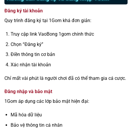
Đăng ký tài khoản
Quy trình đăng ký tại 1Gom khá đơn giản:
Truy cập link VaoBong 1gom chính thức
Chọn “Đăng ký”
Điền thông tin cơ bản
Xác nhận tài khoản
Chỉ mất vài phút là người chơi đã có thể tham gia cá cược.
Đăng nhập và bảo mật
1Gom áp dụng các lớp bảo mật hiện đại:
Mã hóa dữ liệu
Bảo vệ thông tin cá nhân