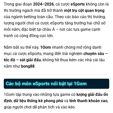
Trong giai đoạn
2024–2026
, cá cược
eSports
không còn là
thị trường ngách mà đã trở thành
một trụ cột quan trọng
của ngành betting toàn cầu. Theo các báo cáo thị trường,
lượng người chơi cá cược eSports tăng trưởng hai chữ số
mỗi năm, đặc biệt tại châu Á – nơi các tựa game cạnh
tranh có cộng đồng cực lớn.
Nắm bắt xu thế này,
1Gom
nhanh chóng mở rộng danh
mục cá cược eSports, mang đến trải nghiệm
chuyên sâu –
tốc độ – sát giải đấu
, không hề thua kém các nhà cái lâu
năm như
bong88
.
Các bộ môn eSports nổi bật tại 1Gom
1Gom tập trung vào những tựa game có
lượng giải đấu ổn
định
,
dữ liệu thống kê phong phú
và
tính thanh khoản cao
,
giúp người chơi dễ phân tích và vào kèo.