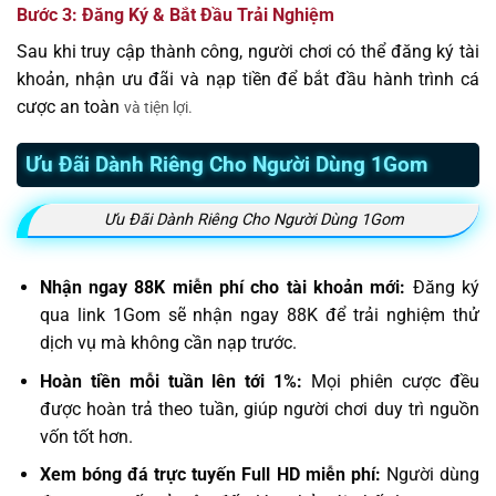
Bước 3: Đăng Ký & Bắt Đầu Trải Nghiệm
Sau khi truy cập thành công, người chơi có thể đăng ký tài
khoản, nhận ưu đãi và nạp tiền để bắt đầu hành trình cá
cược an toàn
và tiện lợi.
Ưu Đãi Dành Riêng Cho Người Dùng 1Gom
Ưu Đãi Dành Riêng Cho Người Dùng 1Gom
Nhận ngay 88K miễn phí cho tài khoản mới:
Đăng ký
qua link 1Gom sẽ nhận ngay 88K để trải nghiệm thử
dịch vụ mà không cần nạp trước.
Hoàn tiền mỗi tuần lên tới 1%:
Mọi phiên cược đều
được hoàn trả theo tuần, giúp người chơi duy trì nguồn
vốn tốt hơn.
Xem bóng đá trực tuyến Full HD miễn phí:
Người dùng