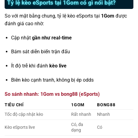
Tỷ lệ kèo eSports tại 1Gom có gì nổi bật?
So với mặt bằng chung, tỷ lệ kèo eSports tại
1Gom
được
đánh giá cao nhờ:
Cập nhật
gần như real-time
Bám sát diễn biến trận đấu
Ít độ trễ khi đánh
kèo live
Biên kèo cạnh tranh, không bị ép odds
So sánh nhanh: 1Gom vs bong88 (eSports)
TIÊU CHÍ
1GOM
BONG88
Tốc độ cập nhật kèo
Rất nhanh
Nhanh
Có, đa
Kèo eSports live
Có
dạng