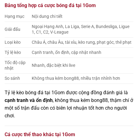
Bảng tổng hợp cá cược bóng đá tại 1Gom
Hạng mục
Nội dung chi tiết
Ngoại Hạng Anh, La Liga, Serie A, Bundesliga, Ligue
Giải đấu
1, C1, C2, V-League
Loại kèo
Châu Á, châu Âu, tài xỉu, kèo rung, phạt góc, thẻ phạt
Tỷ lệ kèo
Cạnh tranh, ổn định, cập nhật nhanh
Tốc độ cập
Nhanh, đặc biệt khi live
nhật
So sánh
Không thua kém bong88, nhiều trận nhỉnh hơn
Tỷ lệ kèo bóng đá tại 1Gom được cộng đồng đánh giá là
cạnh tranh và ổn định
, không thua kém bong88, thậm chí ở
một số trận đấu còn có biên lợi nhuận tốt hơn cho người
chơi.
Cá cược thể thao khác tại 1Gom