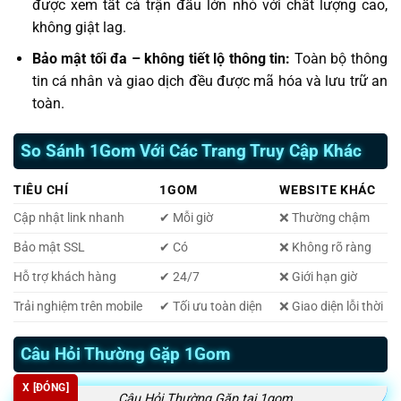
được xem tất cả trận đấu lớn nhỏ với chất lượng cao,
không giật lag.
Bảo mật tối đa – không tiết lộ thông tin:
Toàn bộ thông
tin cá nhân và giao dịch đều được mã hóa và lưu trữ an
toàn.
So Sánh 1Gom Với Các Trang Truy Cập Khác
TIÊU CHÍ
1GOM
WEBSITE KHÁC
Cập nhật link nhanh
✔ Mỗi giờ
❌ Thường chậm
Bảo mật SSL
✔ Có
❌ Không rõ ràng
Hỗ trợ khách hàng
✔ 24/7
❌ Giới hạn giờ
Trải nghiệm trên mobile
✔ Tối ưu toàn diện
❌ Giao diện lỗi thời
Câu Hỏi Thường Gặp 1Gom
X [ĐÓNG]
Câu Hỏi Thường Gặp tại 1gom