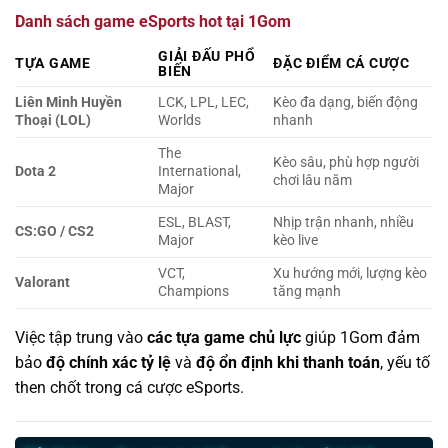
Danh sách game eSports hot tại 1Gom
GIẢI ĐẤU PHỔ
TỰA GAME
ĐẶC ĐIỂM CÁ CƯỢC
BIẾN
Liên Minh Huyền
LCK, LPL, LEC,
Kèo đa dạng, biến động
Thoại (LOL)
Worlds
nhanh
The
Kèo sâu, phù hợp người
Dota 2
International,
chơi lâu năm
Major
ESL, BLAST,
Nhịp trận nhanh, nhiều
CS:GO / CS2
Major
kèo live
VCT,
Xu hướng mới, lượng kèo
Valorant
Champions
tăng mạnh
Việc tập trung vào
các tựa game chủ lực
giúp 1Gom đảm
bảo
độ chính xác tỷ lệ
và
độ ổn định khi thanh toán
, yếu tố
then chốt trong cá cược eSports.