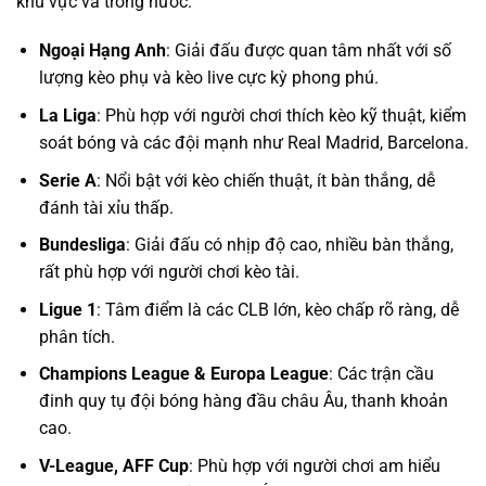
khu vực và trong nước:
Ngoại Hạng Anh
: Giải đấu được quan tâm nhất với số
lượng kèo phụ và kèo live cực kỳ phong phú.
La Liga
: Phù hợp với người chơi thích kèo kỹ thuật, kiểm
soát bóng và các đội mạnh như Real Madrid, Barcelona.
Serie A
: Nổi bật với kèo chiến thuật, ít bàn thắng, dễ
đánh tài xỉu thấp.
Bundesliga
: Giải đấu có nhịp độ cao, nhiều bàn thắng,
rất phù hợp với người chơi kèo tài.
Ligue 1
: Tâm điểm là các CLB lớn, kèo chấp rõ ràng, dễ
phân tích.
Champions League & Europa League
: Các trận cầu
đinh quy tụ đội bóng hàng đầu châu Âu, thanh khoản
cao.
V-League, AFF Cup
: Phù hợp với người chơi am hiểu