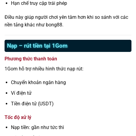
Hạn chế truy cập trái phép
Điều này giúp người chơi yên tâm hơn khi so sánh với các
nền tảng khác như bong88.
Nạp – rút tiền tại 1Gom
Phương thức thanh toán
1Gom hỗ trợ nhiều hình thức nạp rút:
Chuyển khoản ngân hàng
Ví điện tử
Tiền điện tử (USDT)
Tốc độ xử lý
Nạp tiền: gần như tức thì