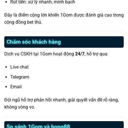
Rút tiền: xử lý nhanh, minh bạch
Đây là điểm cộng lớn khiến 1Gom được đánh giá cao trong
cộng đồng bet thủ.
Chăm sóc khách hàng
Dịch vụ CSKH tại 1Gom hoạt động
24/7
, hỗ trợ qua:
Live chat
Telegram
Email
Đội ngũ hỗ trợ phản hồi nhanh, giải quyết vấn đề rõ ràng,
không vòng vo.
So sánh 1Gom và bong88