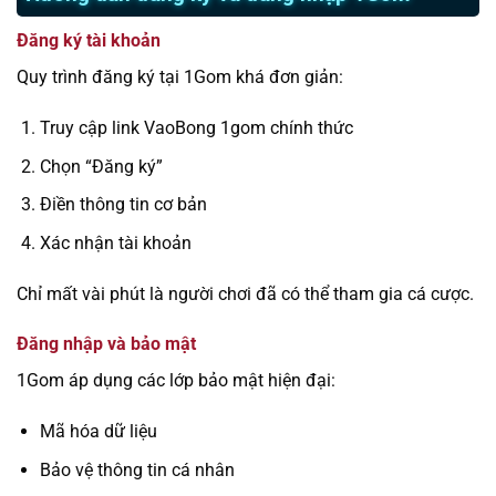
Đăng ký tài khoản
Quy trình đăng ký tại 1Gom khá đơn giản:
Truy cập link VaoBong 1gom chính thức
Chọn “Đăng ký”
Điền thông tin cơ bản
Xác nhận tài khoản
Chỉ mất vài phút là người chơi đã có thể tham gia cá cược.
Đăng nhập và bảo mật
1Gom áp dụng các lớp bảo mật hiện đại:
Mã hóa dữ liệu
Bảo vệ thông tin cá nhân