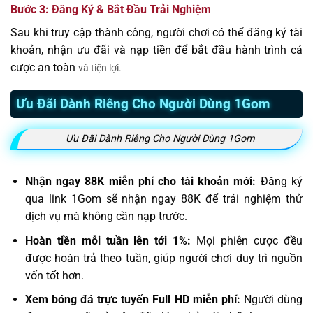
Bước 3: Đăng Ký & Bắt Đầu Trải Nghiệm
Sau khi truy cập thành công, người chơi có thể đăng ký tài
khoản, nhận ưu đãi và nạp tiền để bắt đầu hành trình cá
cược an toàn
và tiện lợi.
Ưu Đãi Dành Riêng Cho Người Dùng 1Gom
Ưu Đãi Dành Riêng Cho Người Dùng 1Gom
Nhận ngay 88K miễn phí cho tài khoản mới:
Đăng ký
qua link 1Gom sẽ nhận ngay 88K để trải nghiệm thử
dịch vụ mà không cần nạp trước.
Hoàn tiền mỗi tuần lên tới 1%:
Mọi phiên cược đều
được hoàn trả theo tuần, giúp người chơi duy trì nguồn
vốn tốt hơn.
Xem bóng đá trực tuyến Full HD miễn phí:
Người dùng