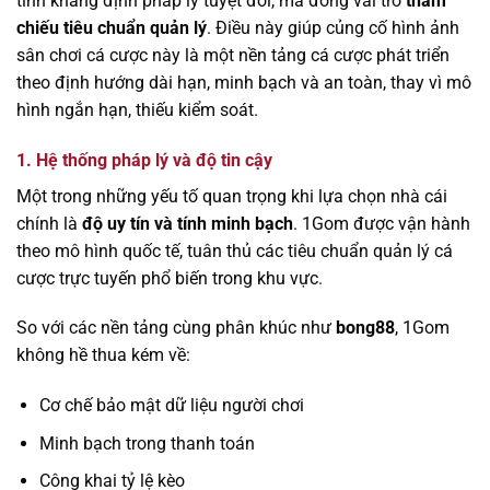
tính khẳng định pháp lý tuyệt đối, mà đóng vai trò
tham
chiếu tiêu chuẩn quản lý
. Điều này giúp củng cố hình ảnh
sân chơi cá cược này là một nền tảng cá cược phát triển
theo định hướng dài hạn, minh bạch và an toàn, thay vì mô
hình ngắn hạn, thiếu kiểm soát.
1. Hệ thống pháp lý và độ tin cậy
Một trong những yếu tố quan trọng khi lựa chọn nhà cái
chính là
độ uy tín và tính minh bạch
. 1Gom được vận hành
theo mô hình quốc tế, tuân thủ các tiêu chuẩn quản lý cá
cược trực tuyến phổ biến trong khu vực.
So với các nền tảng cùng phân khúc như
bong88
, 1Gom
không hề thua kém về:
Cơ chế bảo mật dữ liệu người chơi
Minh bạch trong thanh toán
Công khai tỷ lệ kèo