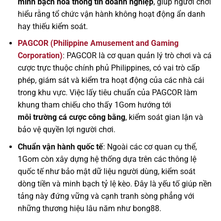
minh bạch hóa thông tin doanh nghiệp
, giúp người chơi
hiểu rằng tổ chức vận hành không hoạt động ẩn danh
hay thiếu kiểm soát.
PAGCOR (Philippine Amusement and Gaming
Corporation)
: PAGCOR là cơ quan quản lý trò chơi và cá
cược trực thuộc chính phủ Philippines, có vai trò cấp
phép, giám sát và kiểm tra hoạt động của các nhà cái
trong khu vực. Việc lấy tiêu chuẩn của PAGCOR làm
khung tham chiếu cho thấy 1Gom hướng tới
môi trường cá cược công bằng
, kiểm soát gian lận và
bảo vệ quyền lợi người chơi.
Chuẩn vận hành quốc tế
: Ngoài các cơ quan cụ thể,
1Gom còn xây dựng hệ thống dựa trên các thông lệ
quốc tế như bảo mật dữ liệu người dùng, kiểm soát
dòng tiền và minh bạch tỷ lệ kèo. Đây là yếu tố giúp nền
tảng này đứng vững và cạnh tranh sòng phẳng với
những thương hiệu lâu năm như bong88.