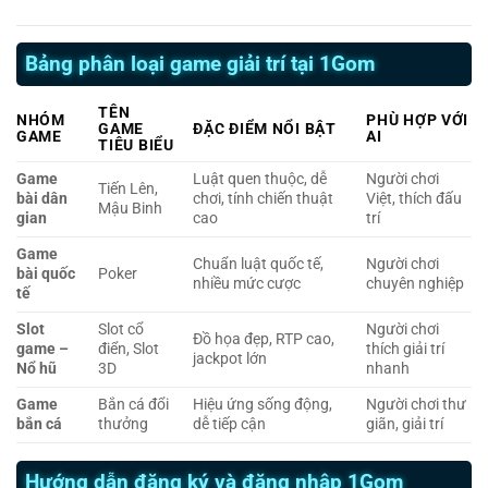
Bảng phân loại game giải trí tại 1Gom
TÊN
NHÓM
PHÙ HỢP VỚI
GAME
ĐẶC ĐIỂM NỔI BẬT
GAME
AI
TIÊU BIỂU
Game
Luật quen thuộc, dễ
Người chơi
Tiến Lên,
bài dân
chơi, tính chiến thuật
Việt, thích đấu
Mậu Binh
gian
cao
trí
Game
Chuẩn luật quốc tế,
Người chơi
bài quốc
Poker
nhiều mức cược
chuyên nghiệp
tế
Slot
Slot cổ
Người chơi
Đồ họa đẹp, RTP cao,
game –
điển, Slot
thích giải trí
jackpot lớn
Nổ hũ
3D
nhanh
Game
Bắn cá đổi
Hiệu ứng sống động,
Người chơi thư
bắn cá
thưởng
dễ tiếp cận
giãn, giải trí
Hướng dẫn đăng ký và đăng nhập 1Gom