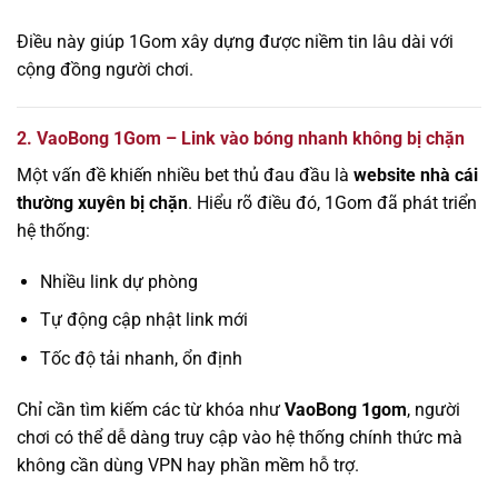
Điều này giúp 1Gom xây dựng được niềm tin lâu dài với
cộng đồng người chơi.
2. VaoBong 1Gom – Link vào bóng nhanh không bị chặn
Một vấn đề khiến nhiều bet thủ đau đầu là
website nhà cái
thường xuyên bị chặn
. Hiểu rõ điều đó, 1Gom đã phát triển
hệ thống:
Nhiều link dự phòng
Tự động cập nhật link mới
Tốc độ tải nhanh, ổn định
Chỉ cần tìm kiếm các từ khóa như
VaoBong 1gom
, người
chơi có thể dễ dàng truy cập vào hệ thống chính thức mà
không cần dùng VPN hay phần mềm hỗ trợ.