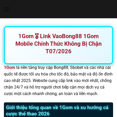
Chuyển
đến
nội
dung
1Gom 🎖️ Link VaoBong88 1Gom
Mobile Chính Thức Không Bị Chặn
T07/2026
1Gom
là nền tảng truy cập Bong88, Sbobet và các nhà cái
quốc tế được tối ưu hóa cho tốc độ, bảo mật và độ ổn định
cao nhất 2025. Website cung cấp link vào mới nhất, chống
chặn 24/7 và hỗ trợ người chơi tiếp cận mọi dịch vụ cá
cược một cách nhanh chóng, an toàn và liền mạch.
Giới thiệu tổng quan về 1Gom và xu hướng cá
cược thể thao 2026