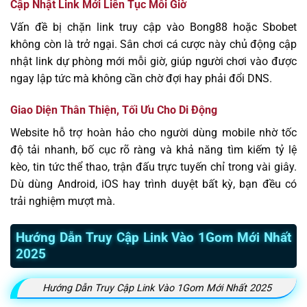
Cập Nhật Link Mới Liên Tục Mỗi Giờ
Vấn đề bị chặn link truy cập vào Bong88 hoặc Sbobet
không còn là trở ngại. Sân chơi cá cược này chủ động cập
nhật link dự phòng mới mỗi giờ, giúp người chơi vào được
ngay lập tức mà không cần chờ đợi hay phải đổi DNS.
Giao Diện Thân Thiện, Tối Ưu Cho Di Động
Website hỗ trợ hoàn hảo cho người dùng mobile nhờ tốc
độ tải nhanh, bố cục rõ ràng và khả năng tìm kiếm tỷ lệ
kèo, tin tức thể thao, trận đấu trực tuyến chỉ trong vài giây.
Dù dùng Android, iOS hay trình duyệt bất kỳ, bạn đều có
trải nghiệm mượt mà.
Hướng Dẫn Truy Cập Link Vào 1Gom Mới Nhất
2025
Hướng Dẫn Truy Cập Link Vào 1Gom Mới Nhất 2025