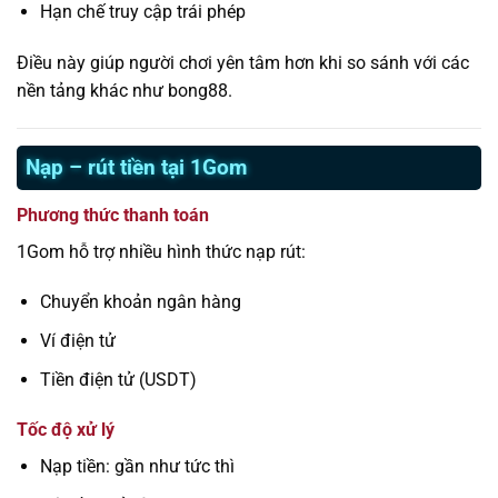
Hạn chế truy cập trái phép
Điều này giúp người chơi yên tâm hơn khi so sánh với các
nền tảng khác như bong88.
Nạp – rút tiền tại 1Gom
Phương thức thanh toán
1Gom hỗ trợ nhiều hình thức nạp rút:
Chuyển khoản ngân hàng
Ví điện tử
Tiền điện tử (USDT)
Tốc độ xử lý
Nạp tiền: gần như tức thì