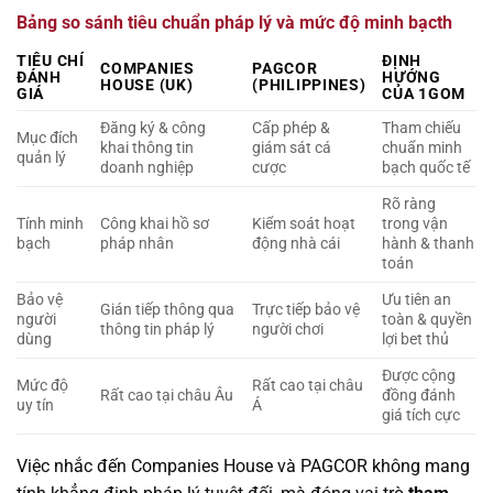
Bảng so sánh tiêu chuẩn pháp lý và mức độ minh bạcth
TIÊU CHÍ
ĐỊNH
COMPANIES
PAGCOR
ĐÁNH
HƯỚNG
HOUSE (UK)
(PHILIPPINES)
GIÁ
CỦA 1GOM
Đăng ký & công
Cấp phép &
Tham chiếu
Mục đích
khai thông tin
giám sát cá
chuẩn minh
quản lý
doanh nghiệp
cược
bạch quốc tế
Rõ ràng
Tính minh
Công khai hồ sơ
Kiểm soát hoạt
trong vận
bạch
pháp nhân
động nhà cái
hành & thanh
toán
Bảo vệ
Ưu tiên an
Gián tiếp thông qua
Trực tiếp bảo vệ
người
toàn & quyền
thông tin pháp lý
người chơi
dùng
lợi bet thủ
Được cộng
Mức độ
Rất cao tại châu
Rất cao tại châu Âu
đồng đánh
uy tín
Á
giá tích cực
Việc nhắc đến Companies House và PAGCOR không mang