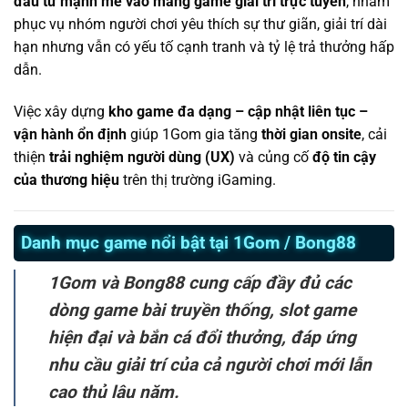
đầu tư mạnh mẽ vào mảng game giải trí trực tuyến
, nhằm
phục vụ nhóm người chơi yêu thích sự thư giãn, giải trí dài
hạn nhưng vẫn có yếu tố cạnh tranh và tỷ lệ trả thưởng hấp
dẫn.
Việc xây dựng
kho game đa dạng – cập nhật liên tục –
vận hành ổn định
giúp 1Gom gia tăng
thời gian onsite
, cải
thiện
trải nghiệm người dùng (UX)
và củng cố
độ tin cậy
của thương hiệu
trên thị trường iGaming.
Danh mục game nổi bật tại 1Gom / Bong88
1Gom và Bong88 cung cấp đầy đủ các
dòng game bài truyền thống, slot game
hiện đại và bắn cá đổi thưởng, đáp ứng
nhu cầu giải trí của cả người chơi mới lẫn
cao thủ lâu năm.