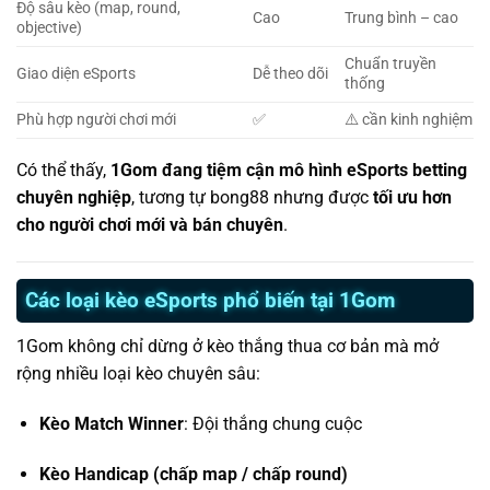
Độ sâu kèo (map, round,
Cao
Trung bình – cao
objective)
Chuẩn truyền
Giao diện eSports
Dễ theo dõi
thống
Phù hợp người chơi mới
✅
⚠️ cần kinh nghiệm
Có thể thấy,
1Gom đang tiệm cận mô hình eSports betting
chuyên nghiệp
, tương tự bong88 nhưng được
tối ưu hơn
cho người chơi mới và bán chuyên
.
Các loại kèo eSports phổ biến tại 1Gom
1Gom không chỉ dừng ở kèo thắng thua cơ bản mà mở
rộng nhiều loại kèo chuyên sâu:
Kèo Match Winner
: Đội thắng chung cuộc
Kèo Handicap (chấp map / chấp round)