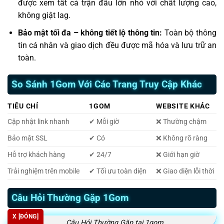
được xem tất cả trận đấu lớn nhỏ với chất lượng cao,
không giật lag.
Bảo mật tối đa – không tiết lộ thông tin:
Toàn bộ thông
tin cá nhân và giao dịch đều được mã hóa và lưu trữ an
toàn.
So Sánh 1Gom Với Các Trang Truy Cập Khác
TIÊU CHÍ
1GOM
WEBSITE KHÁC
Cập nhật link nhanh
✔ Mỗi giờ
❌ Thường chậm
Bảo mật SSL
✔ Có
❌ Không rõ ràng
Hỗ trợ khách hàng
✔ 24/7
❌ Giới hạn giờ
Trải nghiệm trên mobile
✔ Tối ưu toàn diện
❌ Giao diện lỗi thời
Câu Hỏi Thường Gặp 1Gom
X [ĐÓNG]
Câu Hỏi Thường Gặp tại 1gom